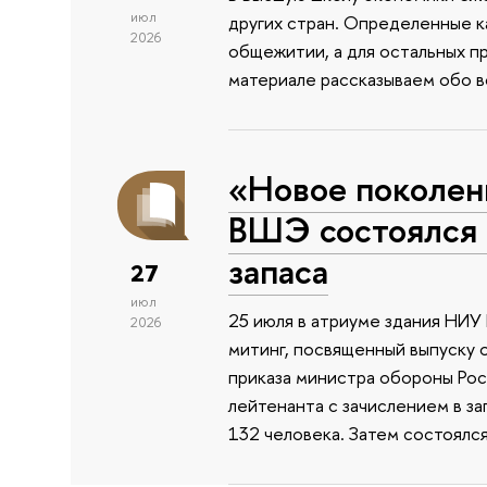
июл
других стран. Определенные к
2026
общежитии, а для остальных п
материале рассказываем обо 
«Новое поколен
ВШЭ состоялся 
запаса
27
июл
25 июля в атриуме здания НИ
2026
митинг, посвященный выпуску 
приказа министра обороны Ро
лейтенанта с зачислением в з
132 человека. Затем состоялс