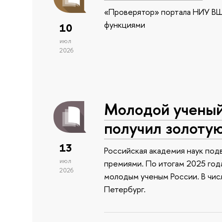
«Проверятор» портала НИУ ВШ
функциями
10
июл
2026
Молодой учены
получил золоту
13
Российская академия наук подв
июл
премиями. По итогам 2025 года
2026
молодым ученым России. В чи
Петербург.