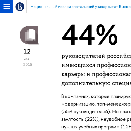
Национальный исследовательский университет Высша
44%
12
руководителей российс
мая
имеющихся профессиона
2015
карьеры и профессионал
дополнительную специа
В компаниях, которые планиру
модернизацию, топ-менеджеры
(55% руководителей). Но план
занятость (22%), неудобное 
нужных учебных программ (12%