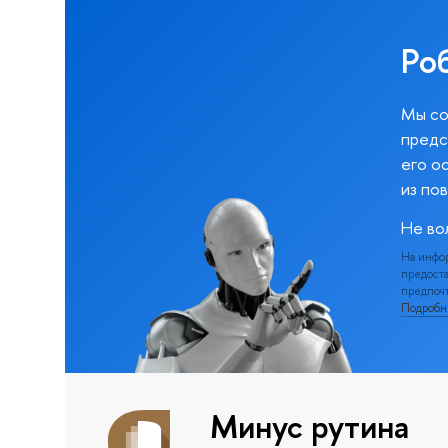
Ро
Мы со
предс
его о
из по
Не во
На инфо
предоста
предпочт
Подроб
Минус рутина