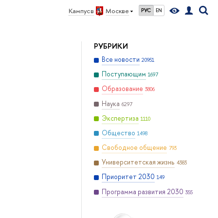
Кампус в
Москве
РУС
EN
РУБРИКИ
Все новости
20951
Поступающим
1697
Образование
3806
Наука
6297
Экспертиза
1110
Общество
1498
Свободное общение
793
Университетская жизнь
4383
Приоритет 2030
149
Программа развития 2030
355