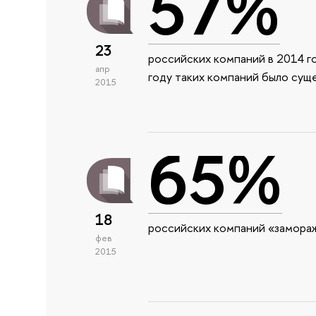
57%
23
российских компаний в 2014 г
апр
году таких компаний было су
2015
65%
18
российских компаний «замораж
фев
2015