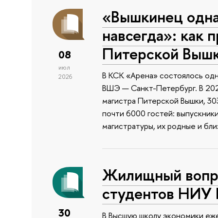
«Вышкинец одн
навсегда»: как 
Питерской Выш
08
июл
В КСК «Арена» состоялось одн
2026
ВШЭ — Санкт-Петербург. В 202
магистра Питерской Вышки, 303
почти 6000 гостей: выпускник
магистратуры, их родные и бли
Жилищный вопро
студентов НИУ
30
В Высшую школу экономики еже