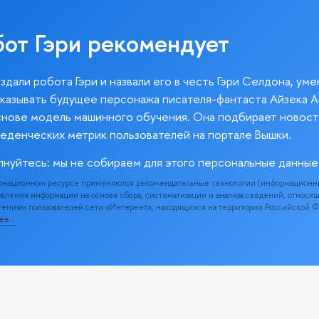
бот Гэри рекомендует
здали робота Гэри и назвали его в честь Гэри Селдона, ум
казывать будущее персонажа писателя-фантаста Айзека А
снове модель машинного обучения. Она подбирает новост
веденческих метрик пользователей на портале Вышки.
лнуйтесь: мы не собираем для этого персональные данные
рмационном ресурсе применяются рекомендательные технологии (информационн
вления информации на основе сбора, систематизации и анализа сведений, относя
ениям пользователей сети «Интернет», находящихся на территории Российской 
нее…