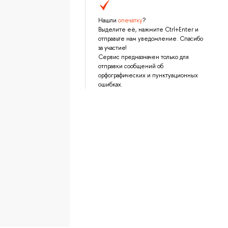
Нашли
опечатку
?
Выделите её, нажмите Ctrl+Enter и
отправьте нам уведомление. Спасибо
за участие!
Сервис предназначен только для
отправки сообщений об
орфографических и пунктуационных
ошибках.