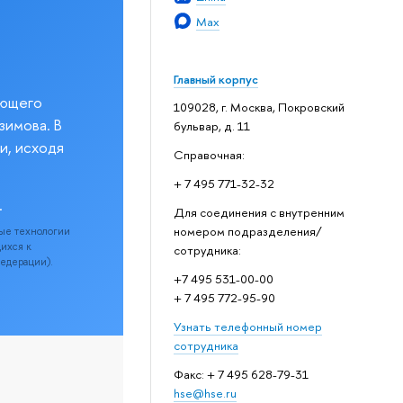
Max
Главный корпус
еющего
109028, г. Москва, Покровский
зимова. В
бульвар, д. 11
и, исходя
Справочная:
+ 7 495 771-32-32
.
Для соединения с внутренним
номером подразделения/
ые технологии
щихся к
сотрудника:
Федерации).
+7 495 531-00-00
+ 7 495 772-95-90
Узнать телефонный номер
сотрудника
Факс: + 7 495 628-79-31
hse@hse.ru