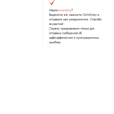
Нашли
опечатку
?
Выделите её, нажмите Ctrl+Enter и
отправьте нам уведомление. Спасибо
за участие!
Сервис предназначен только для
отправки сообщений об
орфографических и пунктуационных
ошибках.