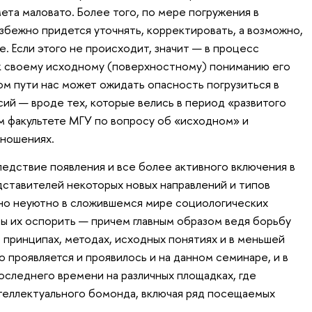
та маловато. Более того, по мере погружения в
бежно придется уточнять, корректировать, а возможно,
. Если этого не происходит, значит — в процесс
к своему исходному (поверхностному) пониманию его
том пути нас может ожидать опасность погрузиться в
ий — вроде тех, которые велись в период «развитого
 факультете МГУ по вопросу об «исходном» и
ношениях.
ледствие появления и все более активного включения в
ставителей некоторых новых направлений и типов
вно неуютно в сложившемся мире социологических
бы их оспорить — причем главным образом ведя борьбу
 принципах, методах, исходных понятиях и в меньшей
то проявляется и проявилось и на данном семинаре, и в
оследнего времени на различных площадках, где
теллектуального бомонда, включая ряд посещаемых