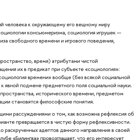
ий человека к окружающему его вещному миру
социологии консьюмеризма, социология игрушек —
иза свободного времени и игрового поведения,
ространство, время) атрибутами чистой
щения их в предикат при субъекте «социология»:
социология времени» вообще (без всякой социальной
т к явной подмене предметного поля социальной науки.
 пространства, исторического времени, предметом
ации становятся философские понятия.
щими рассуждениями о том, как возможна рефлексия об
рианте превращается в чистую форму рефлексивности.
ко раскрученных адептов данного направления в своей
лубе «Билингва» провозглашает, что его интересует