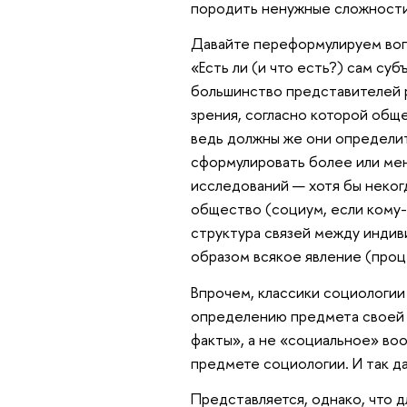
породить ненужные сложности
Давайте переформулируем вопр
«Есть ли (и что есть?) сам су
большинство представителей р
зрения, согласно которой общ
ведь должны же они определит
сформулировать более или ме
исследований — хотя бы неког
общество (социум, если кому-
структура связей между индив
образом всякое явление (проц
Впрочем, классики социологи
определению предмета своей 
факты», а не «социальное» во
предмете социологии. И так д
Представляется, однако, что д