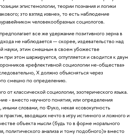
 позиции эпистемологии, теории познания и логики
акового; зто взгляд извне», то есть наблюдение
муравейником человекообразных социологов.
предполагает все же удержание позитивного зерна в
одхода не наблюдается — скорее, издевательство над
й науки, этим смешным в своем убожестве
 при этом шаржируется, оглупляется и сводится к двум
торонников «рефлективной социологии не-общества»
 следовательно, Х должно объясняться через
это смешно по определению.
го от классической социологии, эзотерического языка.
ние - вместо научного понятия, или определения
 иными словами, по Фуко, некая «совокупность
 практик, вводящих нечто в игру истинного и ложного и
ачестве объекта мысли (будь то в форме морального
ия, политического анализа и тому подобного)» вместо