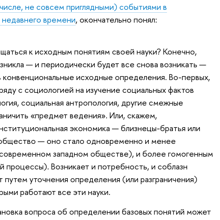
 числе, не совсем приглядными) событиями в
 недавнего времени
, окончательно понял:
щаться к исходным понятиям своей науки? Конечно,
озникла — и периодически будет все снова возникать —
ь конвенциональные исходные определения. Во-первых,
ряду с социологией на изучение социальных фактов
огия, социальная антропология, другие смежные
граничить «предмет ведения». Или, скажем,
нституциональная экономика — близнецы-братья или
и общество — оно стало одновременно и менее
 современном западном обществе), и более гомогенным
ей процессы). Возникает и потребность, и соблазн
т путем уточнения определения (или разграничения)
рыми работают все эти науки.
ановка вопроса об определении базовых понятий может