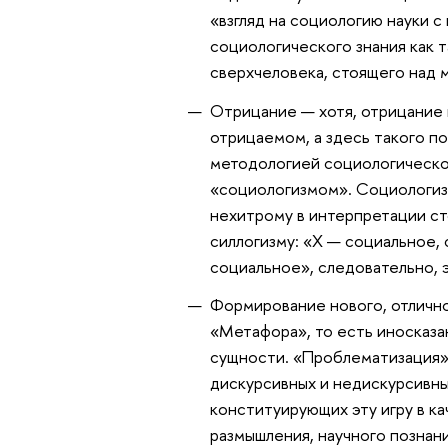
«взгляд на социологию науки с
социологического знания как т
сверхчеловека, стоящего над 
Отрицание — хотя, отрицание 
отрицаемом, а здесь такого п
методологией социологическо
«социологизмом». Социологизм
нехитрому в интерпретации с
силлогизму: «Х — социальное,
социальное», следовательно, 
Формирование нового, отлично
«Метафора», то есть иносказа
сущности. «Проблематизация»,
дискурсивных и недискурсивных
конституирующих эту игру в к
размышления, научного познан