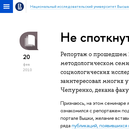
Национальный исследовательский университет Высша
Не споткну
Репортаж о прошедшем 
20
методологическом семи
фев
2010
социологических иссле
заинтересовал многих 
Чепуренко, декана фак
Признаюсь, на этом семинаре я
ознакомился с репортажем под
портале Вышки, желание встави
ряда
публикаций, появившихся