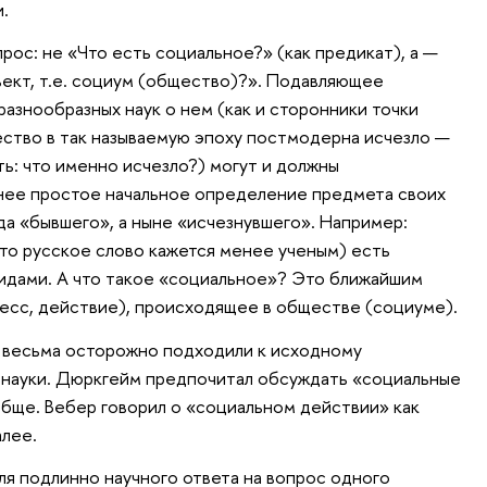
.
ос: не «Что есть социальное?» (как предикат), а —
бъект, т.е. социум (общество)?». Подавляющее
азнообразных наук о нем (как и сторонники точки
ество в так называемую эпоху постмодерна исчезло —
ь: что именно исчезло?) могут и должны
нее простое начальное определение предмета своих
да «бывшего», а ныне «исчезнувшего». Например:
то русское слово кажется менее ученым) есть
идами. А что такое «социальное»? Это ближайшим
есс, действие), происходящее в обществе (социуме).
и весьма осторожно подходили к исходному
науки. Дюркгейм предпочитал обсуждать «социальные
обще. Вебер говорил о «социальном действии» как
алее.
ля подлинно научного ответа на вопрос одного