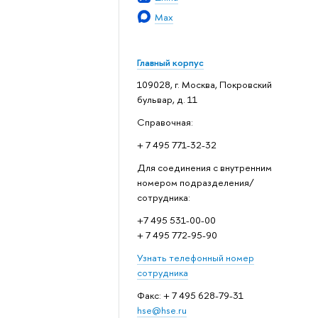
Max
Главный корпус
109028, г. Москва, Покровский
бульвар, д. 11
Справочная:
+ 7 495 771-32-32
Для соединения с внутренним
номером подразделения/
сотрудника:
+7 495 531-00-00
+ 7 495 772-95-90
Узнать телефонный номер
сотрудника
Факс: + 7 495 628-79-31
hse@hse.ru