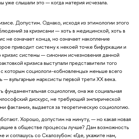
мы уже слышали это — когда материя исчезала.
изисе. Допустим. Однако, исходя из этимологии этого
блюдений за кризисами — хоть в медицинской, хоть в
ис не означает конца, но означает накопление
орое приводит систему к некоей точке бифуркации и
то кризис системы — синоним исчезновения данной
рактовкой кризиса выступали представители того
 с которым социологи-«обновленцы» меньше всего
ь — вульгарные марксисты первой трети ХХ века.
ь фундаментальная социология, она же социальная
философский дискурс, не требующий эмпирической
и фактами», выдается за теоретическую социологию.
ботают. Хорошо, допустим на минуту, — но какая новая
дящие в обществе процессы лучше? Дам возможность
е и соглашусь со Скалозубом: «Где, укажите нам,