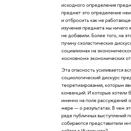
исходного определения предме
предмет это определение неиз
и отбросить как не работающее
изучения предмета мы ничего 
не добавили. Более того, на э
пучину схоластических дискусс
социализма» на экономическом
«основном» экономических от
Эта опасность усиливается вс
социологический дискурс пред
теоретизирования, которым я
конвенций. И которые хотели 
именно на поле рассуждений о
мере — о результатах. В чем э
ряде публичных выступлений п
собираются представители ин
сайтов в Интернете?