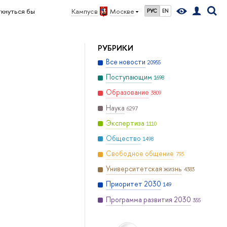
ткнуться бы
Кампус в
Москве
РУС
EN
РУБРИКИ
Все новости
20955
Поступающим
1698
Образование
3809
Наука
6297
Экспертиза
1110
Общество
1498
Свободное общение
793
Университетская жизнь
4383
Приоритет 2030
149
Программа развития 2030
355