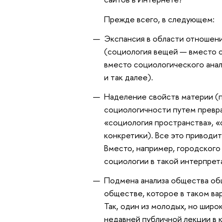
Прежде всего, в следующем:
Экспансия в области отношен
(социология вещей — вместо 
вместо социологического анал
и так далее).
Наделение свойств материи (п
социологичности путем превра
«социология пространства», «
конкретики). Все это приводи
Вместо, например, городского
социологии в такой интерпрет
Подмена анализа общества об
обществе, которое в таком ва
Так, один из молодых, но широ
недавней публичной лекции в к