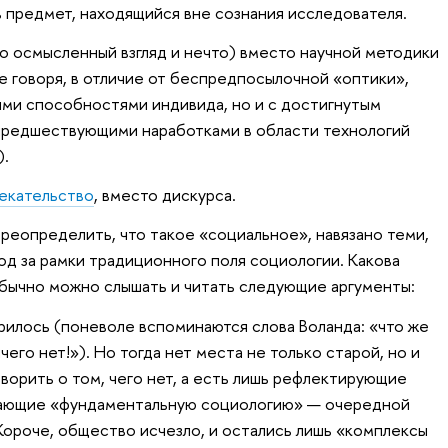
в предмет, находящийся вне сознания исследователя.
о осмысленный взгляд и нечто) вместо научной методики
е говоря, в отличие от беспредпосылочной «оптики»,
ными способностями индивида, но и с достигнутым
 предшествующими наработками в области технологий
).
екательство
, вместо дискурса.
реопределить, что такое «социальное», навязано теми,
од за рамки традиционного поля социологии. Какова
бычно можно слышать и читать следующие аргументы:
илось (поневоле вспоминаются слова Воланда: «что же
ичего нет!»). Но тогда нет места не только старой, но и
ворить о том, чего нет, а есть лишь рефлектирующие
дающие «фундаментальную социологию» — очередной
ороче, общество исчезло, и остались лишь «комплексы