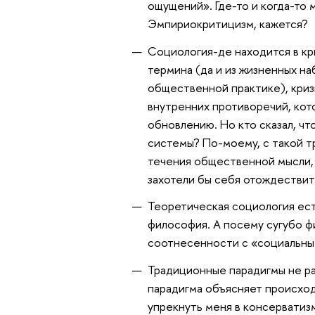
ощущений». Где-то и когда-то 
Эмпириокритицизм, кажется?
Социология-де находится в кр
термина (да и из жизненных на
общественной практике), криз
внутренних противоречий, кот
обновлению. Но кто сказал, ч
системы? По-моему, с такой т
течения общественной мысли,
захотели бы себя отождествит
Теоретическая социология ест
философия. А посему сугубо 
соотнесенности с «социальным
Традиционные парадигмы не ра
парадигма объясняет происхо
упрекнуть меня в консерватизм