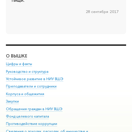
28 сентября 2017
О ВЫШКЕ
ОБ
Цифры и факты
Ли
Руководство и структура
Дов
Устойчивое развитие в НИУ ВШЭ
Ол
Преподаватели и сотрудники
При
Корпуса и общежития
Вы
Закупки
При
Обращения граждан в НИУ ВШЭ
Ас
Фонд целевого капитала
До
Противодействие коррупции
Цен
Сведения о доходах, расходах, об имуществе и
Би