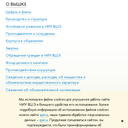
О ВЫШКЕ
ОБ
Цифры и факты
Ли
Руководство и структура
Дов
Устойчивое развитие в НИУ ВШЭ
Ол
Преподаватели и сотрудники
При
Корпуса и общежития
Вы
Закупки
При
Обращения граждан в НИУ ВШЭ
Ас
Фонд целевого капитала
До
Противодействие коррупции
Цен
Сведения о доходах, расходах, об имуществе и
Би
обязательствах имущественного характера
Об
Сведения об образовательной организации
Обр
Людям с ограниченными возможностями здоровья
Мы используем файлы cookies для улучшения работы сайта
Единая платежная страница
НИУ ВШЭ и большего удобства его использования. Более
подробную информацию об использовании файлов cookies
Работа в Вышке
можно найти
здесь
, наши правила обработки персональных
данных –
здесь
. Продолжая пользоваться сайтом, вы
✖
Редактору
подтверждаете, что были проинформированы об