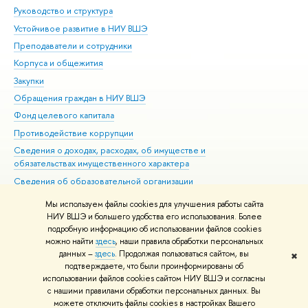
Руководство и структура
Дов
Устойчивое развитие в НИУ ВШЭ
Ол
Преподаватели и сотрудники
При
Корпуса и общежития
Вы
Закупки
При
Обращения граждан в НИУ ВШЭ
Ас
Фонд целевого капитала
До
Противодействие коррупции
Цен
Сведения о доходах, расходах, об имуществе и
Би
обязательствах имущественного характера
Об
Сведения об образовательной организации
Обр
Людям с ограниченными возможностями здоровья
Мы используем файлы cookies для улучшения работы сайта
Единая платежная страница
НИУ ВШЭ и большего удобства его использования. Более
подробную информацию об использовании файлов cookies
Работа в Вышке
можно найти
здесь
, наши правила обработки персональных
данных –
здесь
. Продолжая пользоваться сайтом, вы
✖
Редактору
подтверждаете, что были проинформированы об
© НИУ ВШЭ 1993–2026
Адреса и контакты
Условия использования
использовании файлов cookies сайтом НИУ ВШЭ и согласны
с нашими правилами обработки персональных данных. Вы
материалов
Политика конфиденциальности
Карта сайта
можете отключить файлы cookies в настройках Вашего
Шрифты HSE Sans и HSE Slab разработаны в
Школе дизайна НИУ ВШЭ