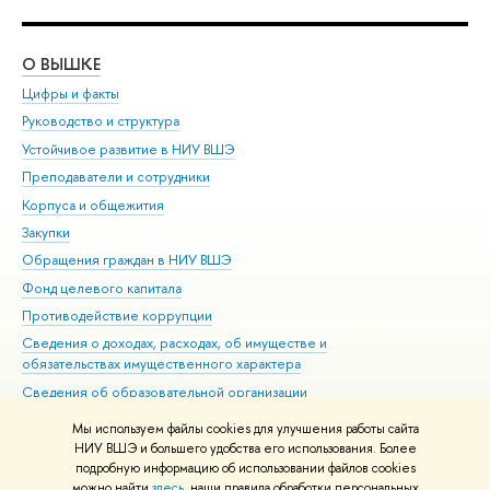
О ВЫШКЕ
ОБ
Цифры и факты
Ли
Руководство и структура
Дов
Устойчивое развитие в НИУ ВШЭ
Ол
Преподаватели и сотрудники
При
Корпуса и общежития
Вы
Закупки
При
Обращения граждан в НИУ ВШЭ
Ас
Фонд целевого капитала
До
Противодействие коррупции
Цен
Сведения о доходах, расходах, об имуществе и
Би
обязательствах имущественного характера
Об
Сведения об образовательной организации
Обр
Людям с ограниченными возможностями здоровья
Мы используем файлы cookies для улучшения работы сайта
Единая платежная страница
НИУ ВШЭ и большего удобства его использования. Более
подробную информацию об использовании файлов cookies
Работа в Вышке
можно найти
здесь
, наши правила обработки персональных