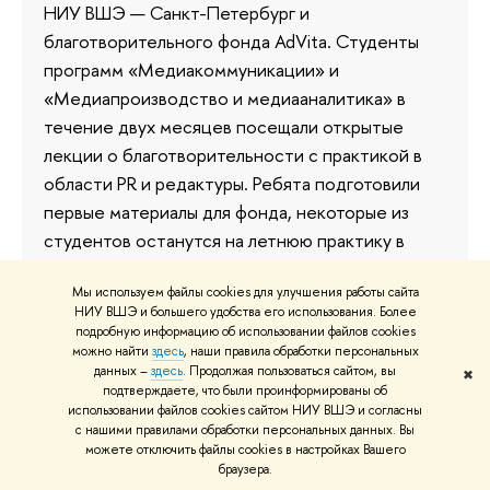
НИУ ВШЭ — Санкт-Петербург и
благотворительного фонда AdVita. Студенты
программ «Медиакоммуникации» и
«Медиапроизводство и медиааналитика» в
течение двух месяцев посещали открытые
лекции о благотворительности с практикой в
области PR и редактуры. Ребята подготовили
первые материалы для фонда, некоторые из
студентов останутся на летнюю практику в
AdVita.
Мы используем файлы cookies для улучшения работы сайта
28 апреля 2023
НИУ ВШЭ и большего удобства его использования. Более
подробную информацию об использовании файлов cookies
можно найти
здесь
, наши правила обработки персональных
данных –
здесь
. Продолжая пользоваться сайтом, вы
✖
подтверждаете, что были проинформированы об
«Социальные проблемы
использовании файлов cookies сайтом НИУ ВШЭ и согласны
с нашими правилами обработки персональных данных. Вы
существуют, но мы не всегда
можете отключить файлы cookies в настройках Вашего
браузера.
осознаем их глубину»