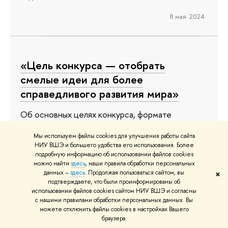
8 мая 2024
«Цель конкурса — отобрать
смелые идеи для более
справедливого развития мира»
Об основных целях конкурса, формате
проведения и участниках рассказали проректор
Мы используем файлы cookies для улучшения работы сайта
НИУ ВШЭ, руководитель Экспертного совета
НИУ ВШЭ и большего удобства его использования. Более
БРИКС, сопредседатель Гражданского форума
подробную информацию об использовании файлов cookies
можно найти
здесь
, наши правила обработки персональных
БРИКС Виктория Панова и декан факультета
данных –
здесь
. Продолжая пользоваться сайтом, вы
✖
гуманитарных наук НИУ ВШЭ, председатель
подтверждаете, что были проинформированы об
использовании файлов cookies сайтом НИУ ВШЭ и согласны
жюри конкурса Феликс Ажимов на пресс-
с нашими правилами обработки персональных данных. Вы
конференции в ТАСС. Принять участие в
можете отключить файлы cookies в настройках Вашего
состязании могут граждане государств БРИКС в
браузера.