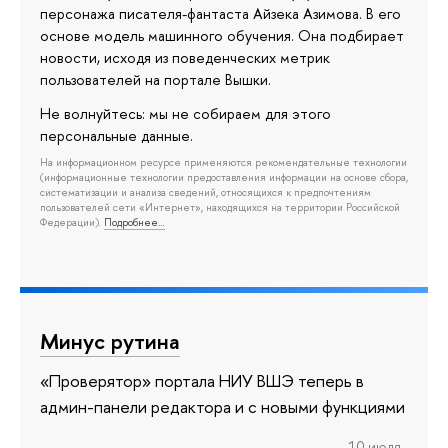
персонажа писателя-фантаста Айзека Азимова. В его
основе модель машинного обучения. Она подбирает
новости, исходя из поведенческих метрик
пользователей на портале Вышки.
Не волнуйтесь: мы не собираем для этого
персональные данные.
На информационном ресурсе применяются рекомендательные технологии
(информационные технологии предоставления информации на основе сбора,
систематизации и анализа сведений, относящихся к предпочтениям
пользователей сети «Интернет», находящихся на территории Российской
Федерации).
Подробнее…
Минус рутина
«Проверятор» портала НИУ ВШЭ теперь в
админ-панели редактора и с новыми функциями
10 июля