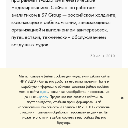
моделирование». Сейчас он работает
аналитиком в S7 Group — российском холдинге,
включающем в себя компании, занимающиеся
организацией и выполнением авиперевозок,
путешествий, техническим обслуживанием
воздушных судов.
30 июня 2010
Мы используем файлы cookies для улучшения работы сайта
НИУ ВШЭ и большего удобства его использования. Более
подробную информацию об использовании файлов cookies
можно найти
здесь
, наши правила обработки персональных
данных –
здесь
. Продолжая пользоваться сайтом, вы
О ВЫШКЕ
ОБ
✖
подтверждаете, что были проинформированы об
Цифры и факты
Ли
использовании файлов cookies сайтом НИУ ВШЭ и согласны
с нашими правилами обработки персональных данных. Вы
Руководство и структура
Дов
можете отключить файлы cookies в настройках Вашего
Устойчивое развитие в НИУ ВШЭ
Ол
браузера.