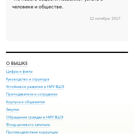
человеке и обществе.
12 октября 2017
О ВЫШКЕ
ОБ
Цифры и факты
Ли
Руководство и структура
Дов
Устойчивое развитие в НИУ ВШЭ
Ол
Преподаватели и сотрудники
При
Корпуса и общежития
Вы
Закупки
При
Обращения граждан в НИУ ВШЭ
Ас
Фонд целевого капитала
До
Противодействие коррупции
Цен