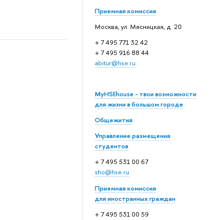
Приемная комиссия
Москва, ул. Мясницкая, д. 20
+ 7 495 771 32 42
+ 7 495 916 88 44
abitur@hse.ru
MyHSEhouse - твои возможности
для жизни в большом городе
Общежития
Управление размещения
студентов
+ 7 495 531 00 67
sho@hse.ru
Приемная комиссия
для иностранных граждан
+ 7 495 531 00 59