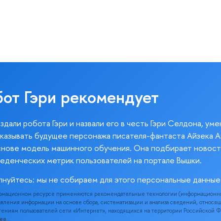
бот Гэри рекомендует
здали робота Гэри и назвали его в честь Гэри Селдона, ум
казывать будущее персонажа писателя-фантаста Айзека А
снове модель машинного обучения. Она подбирает новост
веденческих метрик пользователей на портале Вышки.
лнуйтесь: мы не собираем для этого персональные данные
рмационном ресурсе применяются рекомендательные технологии (информационн
вления информации на основе сбора, систематизации и анализа сведений, относя
ениям пользователей сети «Интернет», находящихся на территории Российской 
нее…