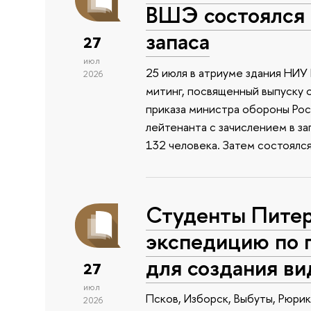
ВШЭ состоялся 
запаса
27
июл
25 июля в атриуме здания НИ
2026
митинг, посвященный выпуску 
приказа министра обороны Ро
лейтенанта с зачислением в з
132 человека. Затем состоялс
Студенты Питер
экспедицию по 
для создания в
27
июл
Псков, Изборск, Выбуты, Рюри
2026