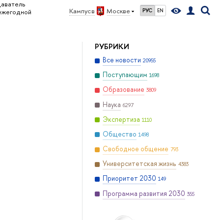
аватель
Кампус в
Москве
РУС
EN
 ежегодной
РУБРИКИ
Все новости
20955
Поступающим
1698
Образование
3809
Наука
6297
Экспертиза
1110
Общество
1498
Свободное общение
793
Университетская жизнь
4383
Приоритет 2030
149
Программа развития 2030
355