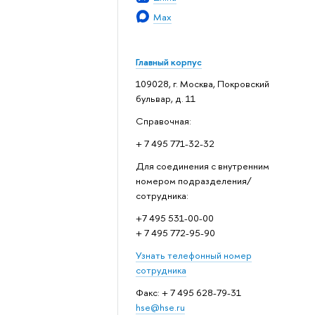
Max
Главный корпус
109028, г. Москва, Покровский
бульвар, д. 11
Справочная:
+ 7 495 771-32-32
Для соединения с внутренним
номером подразделения/
сотрудника:
+7 495 531-00-00
+ 7 495 772-95-90
Узнать телефонный номер
сотрудника
Факс: + 7 495 628-79-31
hse@hse.ru