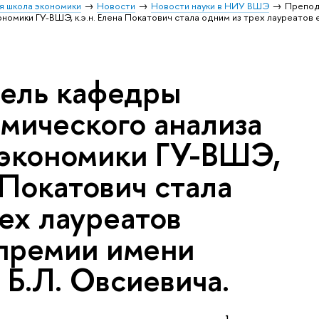
я школа экономики
Новости
Новости науки в НИУ ВШЭ
Препод
омики ГУ-ВШЭ, к.э.н. Елена Покатович стала одним из трех лауреатов
ель кафедры
мического анализа
 экономики ГУ-ВШЭ,
а Покатович стала
ех лауреатов
премии имени
Б.Л. Овсиевича.