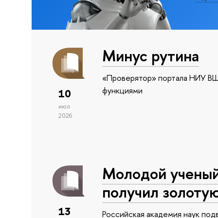
Минус рутина
«Проверятор» портала НИУ ВШ
функциями
10
июл
2026
Молодой учены
получил золоту
13
Российская академия наук подв