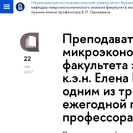
Национальный исследовательский университет Высша
кафедры микроэкономического анализа факультета экон
премии имени профессора Б.Л. Овсиевича.
Преподават
микроэконо
22
факультета
мар
к.э.н. Елен
2007
одним из тр
ежегодной 
профессора 