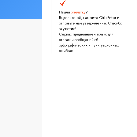
Нашли
опечатку
?
Выделите её, нажмите Ctrl+Enter и
отправьте нам уведомление. Спасибо
за участие!
Сервис предназначен только для
отправки сообщений об
орфографических и пунктуационных
ошибках.