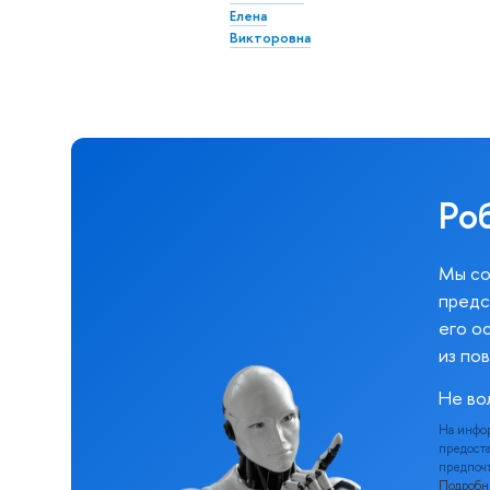
Елена
Викторовна
Ро
Мы со
предс
его о
из по
Не во
На инфо
предоста
предпочт
Подроб