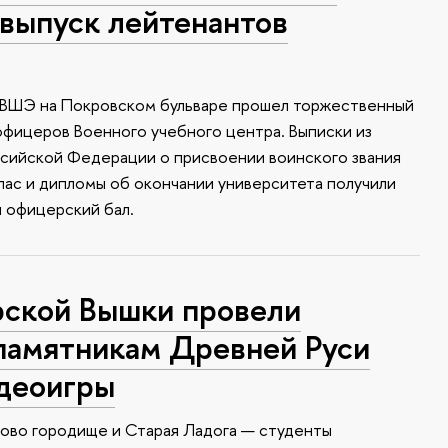
выпуск лейтенантов
У ВШЭ на Покровском бульваре прошел торжественный
офицеров Военного учебного центра. Выписки из
ссийской Федерации о присвоении воинского звания
апас и дипломы об окончании университета получили
я офицерский бал.
ской Вышки провели
памятникам Древней Руси
идеоигры
ково городище и Старая Ладога — студенты