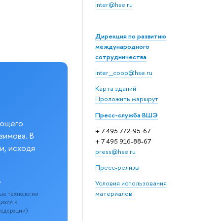
inter@hse.ru
Дирекция по развитию
международного
сотрудничества
inter_coop@hse.ru
Карта зданий
Проложить маршрут
Пресс-служба ВШЭ
еющего
+ 7 495 772-95-67
зимова. В
+ 7 495 916-88-67
и, исходя
press@hse.ru
Пресс-релизы
.
Условия использования
материалов
ые технологии
щихся к
Федерации).