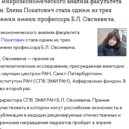
 микроэкономического анализа факультета
н. Елена Покатович стала одним из трех
емии имени профессора Б.Л. Овсиевича.
экономического анализа факультета
а Покатович
стала одним из трех
мени профессора Б.Л. Овсиевича.
. Овсиевича — премия за
атематические исследования, присуждаемая ежегодно
м научным центром РАН, Санкт-Петербургским
нститутом РАН (СПб ЭМИ РАН), Алферовским фондом. В
во второй раз.
 директора СПб ЭМИ РАН Б.Л. Овсиевича. Премия
 участвовать в котором могут российские экономисты в
публикации в ведущих рецензируемых отечественных и
еремония награждения лауреатов пройдет в апреле