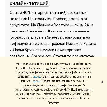
онлайн-петиций
Свыше 40% интернет-петиций, созданных
жителями Центральной России, достигают
результата. На Дальнем Востоке — лишь 2%, в
регионах Северного Кавказа и того меньше.
Готовность власти и бизнеса реагировать на
цифровую активность граждан Надежда Радина
и Дарья Крупная изучили на материалах
платформы Change.org. Статья по результатам
работы появится в одном из ближайших
Мы используем файлы cookies для улучшения работы сайта
номеров журнала «ПОЛИС. Политические
НИУ ВШЭ и большего удобства его использования. Более
подробную информацию об использовании файлов cookies
исследования».
можно найти
здесь
, наши правила обработки персональных
данных –
здесь
. Продолжая пользоваться сайтом, вы
✖
14 мая 2019
подтверждаете, что были проинформированы об
использовании файлов cookies сайтом НИУ ВШЭ и согласны
с нашими правилами обработки персональных данных. Вы
можете отключить файлы cookies в настройках Вашего
браузера.
Человек или государство