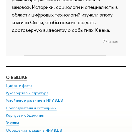
заново». Историки, социологи и специалисты в
области цифровых технологий изучали эпоху
княгини Ольги, чтобы помочь создать
достоверную видеоигру о событиях X века.
27 июля
О ВЫШКЕ
ОБ
Цифры и факты
Ли
Руководство и структура
Дов
Устойчивое развитие в НИУ ВШЭ
Ол
Преподаватели и сотрудники
При
Корпуса и общежития
Вы
Закупки
При
Обращения граждан в НИУ ВШЭ
Ас