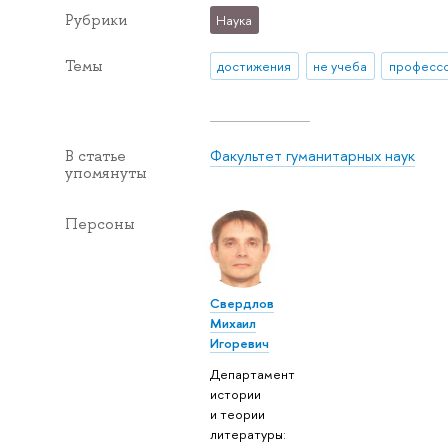
Рубрики
Наука
Темы
достижения
не учеба
професс
Факультет гуманитарных наук
В статье
упомянуты
Персоны
Свердлов
Михаил
Игоревич
Департамент
истории
и теории
литературы: