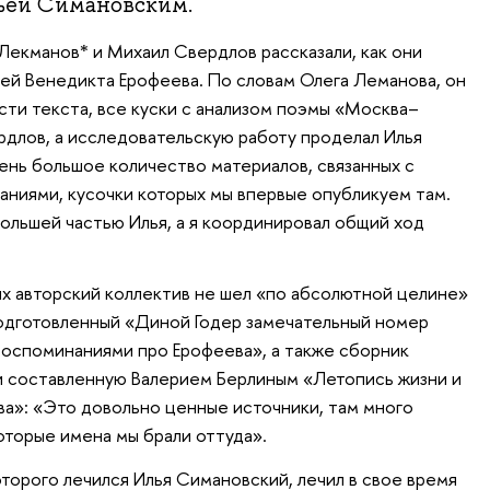
ьей Симановским.
Лекманов* и Михаил Свердлов рассказали, как они
ей Венедикта Ерофеева. По словам Олега Леманова, он
сти текста, все куски с анализом поэмы «Москва–
длов, а исследовательскую работу проделал Илья
чень большое количество материалов, связанных с
аниями, кусочки которых мы впервые опубликуем там.
большей частью Илья, а я координировал общий ход
их авторский коллектив не шел «по абсолютной целине»
подготовленный «Диной Годер замечательный номер
 воспоминаниями про Ерофеева», а также сборник
и составленную Валерием Берлиным «Летопись жизни и
а»: «Это довольно ценные источники, там много
оторые имена мы брали оттуда».
оторого лечился Илья Симановский, лечил в свое время