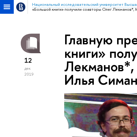
Национальный исследовательский университет Высша
«Большой книги» получили соавторы Олег Лекманов*,
Главную пр
книги» пол
12
Лекманов*,
дек
Илья Симан
2019