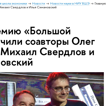
я школа экономики
Новости
Новости науки в НИУ ВШЭ
Главну
 Михаил Свердлов и Илья Симановский
емию «Большой
учили соавторы Олег
 Михаил Свердлов и
овский