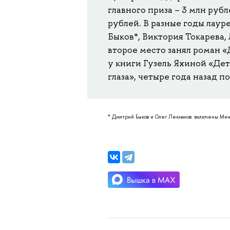
главного приза – 3 млн рубл
рублей. В разные годы лау
Быков*, Виктория Токарева,
второе место занял роман «
у книги Гузель Яхиной «Дет
глаза», четыре года назад п
* Дмитрий Быков и Олег Лекманов включены Миню