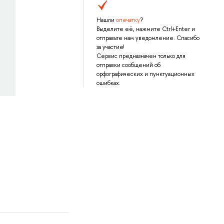
Нашли
опечатку
?
Выделите её, нажмите Ctrl+Enter и
отправьте нам уведомление. Спасибо
за участие!
Сервис предназначен только для
отправки сообщений об
орфографических и пунктуационных
ошибках.