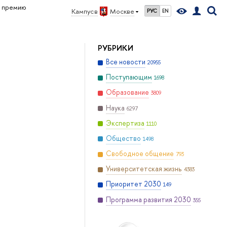
ю премию
Кампус в
Москве
РУС
EN
РУБРИКИ
Все новости
20955
Поступающим
1698
Образование
3809
Наука
6297
Экспертиза
1110
Общество
1498
Свободное общение
793
Университетская жизнь
4383
Приоритет 2030
149
Программа развития 2030
355