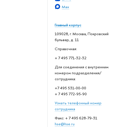
Max
Главный корпус
109028, г. Москва, Покровский
бульвар, д. 11
Справочная:
+ 7 495 771-32-32
Для соединения с внутренним
номером подразделения/
сотрудника:
+7 495 531-00-00
+ 7 495 772-95-90
Узнать телефонный номер
сотрудника
Факс: + 7 495 628-79-31
hse@hse.ru