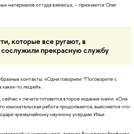
ых материалов оттуда взялись», – признается Олег
и, которые все ругают, в
 сослужили прекрасную службу
бразные контакты: «Одни говорили: “Поговорите с
а каких-то людей».
сейчас к печати готовится второе издание книги: «Она
то изыскательская работа продолжается, выясняется что-
агодаря чрезвычайному научному усердию Ильи
итателей на уникальность таланта Венедикта Ерофеева.