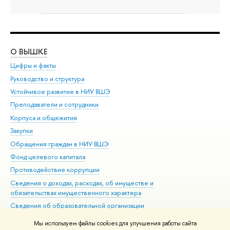
О ВЫШКЕ
ОБ
Цифры и факты
Ли
Руководство и структура
Дов
Устойчивое развитие в НИУ ВШЭ
Ол
Преподаватели и сотрудники
При
Корпуса и общежития
Вы
Закупки
При
Обращения граждан в НИУ ВШЭ
Ас
Фонд целевого капитала
До
Противодействие коррупции
Цен
Сведения о доходах, расходах, об имуществе и
Би
обязательствах имущественного характера
Об
Сведения об образовательной организации
Обр
Людям с ограниченными возможностями здоровья
Мы используем файлы cookies для улучшения работы сайта