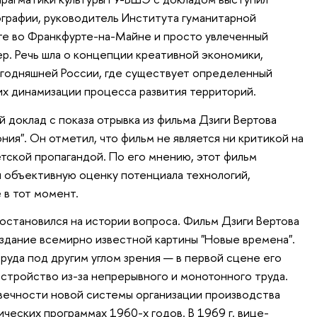
графии, руководитель Института гуманитарной
ете во Франкфурте-на-Майне и просто увлеченный
. Речь шла о концепции креативной экономики,
егодняшней России, где существует определенный
х динамизации процесса развития территорий.
 доклад с показа отрывка из фильма Дзиги Вертова
ия". Он отметил, что фильм не является ни критикой на
етской пропагандой. По его мнению, этот фильм
 объективную оценку потенциала технологий,
 в тот момент.
становился на истории вопроса. Фильм Дзиги Вертова
оздание всемирно известной картины "Новые времена".
труда под другим углом зрения — в первой сцене его
стройство из-за непрерывного и монотонного труда.
вечности новой системы организации производства
ческих программах 1960-х годов. В 1969 г. вице-