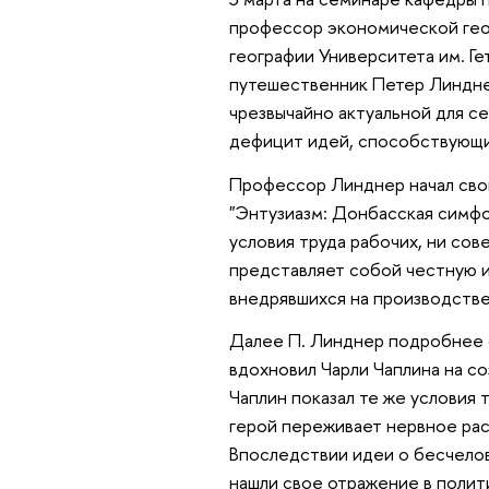
профессор экономической гео
географии Университета им. Г
путешественник Петер Линднер
чрезвычайно актуальной для с
дефицит идей, способствующи
Профессор Линднер начал свой
"Энтузиазм: Донбасская симфон
условия труда рабочих, ни сов
представляет собой честную и
внедрявшихся на производстве
Далее П. Линднер подробнее о
вдохновил Чарли Чаплина на с
Чаплин показал те же условия 
герой переживает нервное рас
Впоследствии идеи о бесчело
нашли свое отражение в полити