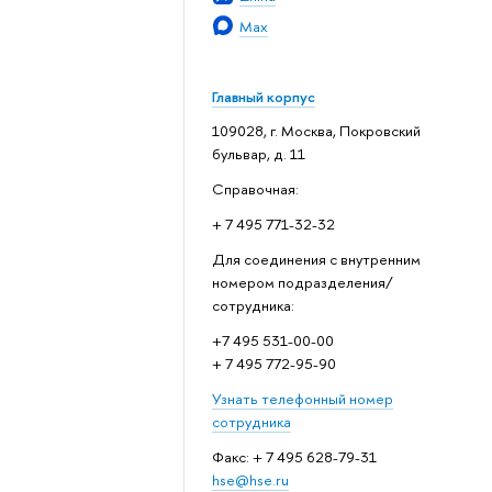
Max
Главный корпус
109028, г. Москва, Покровский
бульвар, д. 11
Справочная:
+ 7 495 771-32-32
Для соединения с внутренним
номером подразделения/
сотрудника:
+7 495 531-00-00
+ 7 495 772-95-90
Узнать телефонный номер
сотрудника
Факс: + 7 495 628-79-31
hse@hse.ru