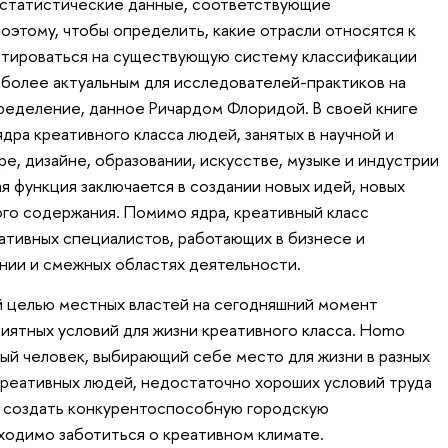
 статистические данные, соответствующие
этому, чтобы определить, какие отрасли относятся к
нтироваться на существующую систему классификации
более актуальным для исследователей-практиков на
ределение, данное Ричардом Флоридой. В своей книге
дра креативного класса людей, занятых в научной и
е, дизайне, образовании, искусстве, музыке и индустрии
я функция заключается в создании новых идей, новых
ого содержания. Помимо ядра, креативный класс
ативных специалистов, работающих в бизнесе и
ении и смежных областях деятельности.
 целью местных властей на сегодняшний момент
иятных условий для жизни креативного класса. Homo
ный человек, выбирающий себе место для жизни в разных
 креативных людей, недостаточно хороших условий труда
я создать конкурентоспособную городскую
ходимо заботиться о креативном климате.