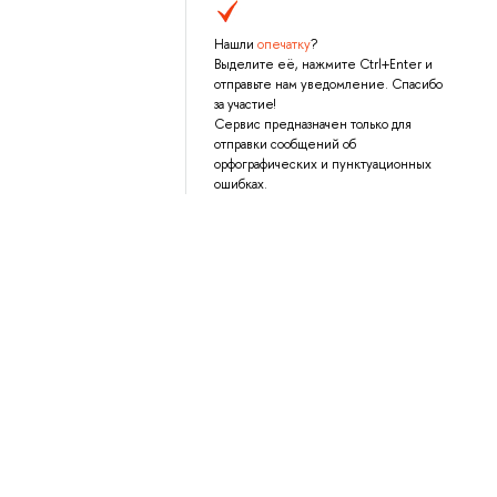
Нашли
опечатку
?
Выделите её, нажмите Ctrl+Enter и
отправьте нам уведомление. Спасибо
за участие!
Сервис предназначен только для
отправки сообщений об
орфографических и пунктуационных
ошибках.