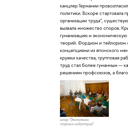
канцлер Германии провозгласил
политики. Вскоре стартовала 
организации труда", существу
вызвала множество споров. Кр
гуманизацию и экономическую 
теорий. Фордизм и тейлоризм
концепциями из японского мен
кружки качества, групповая ра
труд стал более гуманным — ка
решениям профсоюзов, а благ
Семинар "Экономика
культурных индустрий"