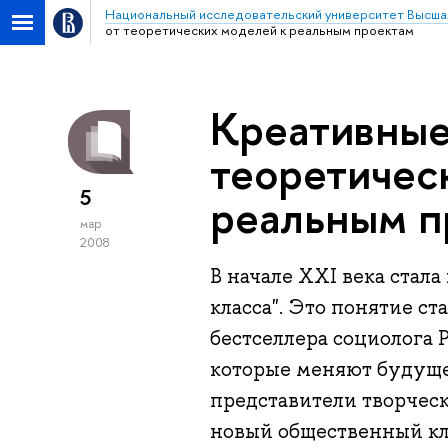
Национальный исследовательский университет Высша
от теоретических моделей к реальным проектам
Креативные
теоретичес
5
реальным п
мар
2008
В начале XXI века стал
класса". Это понятие с
бестселлера социолога 
которые меняют будущее"
представители творческ
новый общественный кла