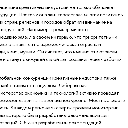
онцепция креативных индустрий не только объясняет
будущее. Поэтому она заинтересовала многих политиков.
х стран, регионов и городов обратили внимание на
 индустрий. Например, премьер министр
недавно заявил в своем интервью, что приоритетными
ки становятся не аэрокосмическая отрасль и
ы, кино, музыки. Он считает, что именно эти отрасли
е и станут движущей силой для создания новых рабочих
глобальной конкуренции креативные индустрии также
 наибольшим потенциалом. Либеральная
истерство экономики и технологий активно проводят
 рекомендации на национальном уровне. Местные власти
сть. В каждом регионе эксперты провели мониторинг
гам которого были разработаны рекомендации для
истраций. Обычно разработчики рекомендаций