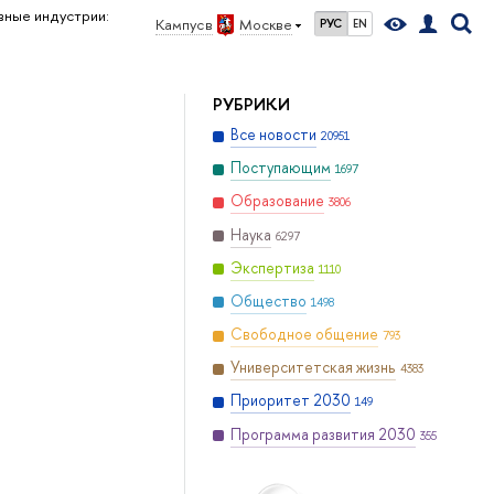
вные индустрии:
Кампус в
Москве
РУС
EN
РУБРИКИ
Все новости
20951
Поступающим
1697
Образование
3806
Наука
6297
Экспертиза
1110
Общество
1498
Свободное общение
793
Университетская жизнь
4383
Приоритет 2030
149
Программа развития 2030
355