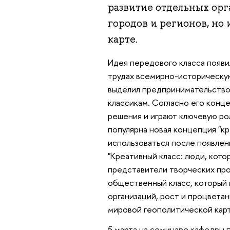
развитие отдельных орг
городов и регионов, но
карте.
Идея передового класса появил
трудах всемирно-историческу
выделил предпринимательство 
классикам. Согласно его кон
решения и играют ключевую рол
популярна новая концепция "кр
использоваться после появлен
"Креативный класс: люди, кото
представители творческих про
общественный класс, который 
организаций, рост и процветан
мировой геополитической карт
5 марта на семинаре кафедры 