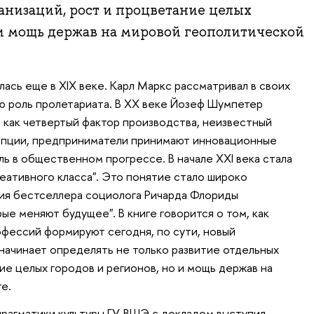
анизаций, рост и процветание целых
 и мощь держав на мировой геополитической
ась еще в XIX веке. Карл Маркс рассматривал в своих
ю роль пролетариата. В XX веке Йозеф Шумпетер
как четвертый фактор производства, неизвестный
цепции, предприниматели принимают инновационные
ь в общественном прогрессе. В начале XXI века стала
еативного класса". Это понятие стало широко
ия бестселлера социолога Ричарда Флориды
рые меняют будущее". В книге говорится о том, как
фессий формируют сегодня, по сути, новый
начинает определять не только развитие отдельных
ие целых городов и регионов, но и мощь держав на
е.
прагматики культуры ГУ-ВШЭ с докладом выступил