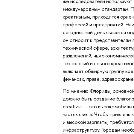
же исследователи используют
международным стандартам. По
креативным, приходится орие
профессий и предприятий. Наи
сегодняшний день является оп
он относит к представителям я
технической сфере, архитектур
развлечений, чья экономическа
технологий и нового креативн
включает обширную группу кре
финансах, праве, здравоохран
По мнению Флориды, основной
должно быть создание благопр
creativus — это высокомобиль
частях света. Чтобы привлечь
и высокой зарплаты, требуетс
инфраструктуру. Городам необ