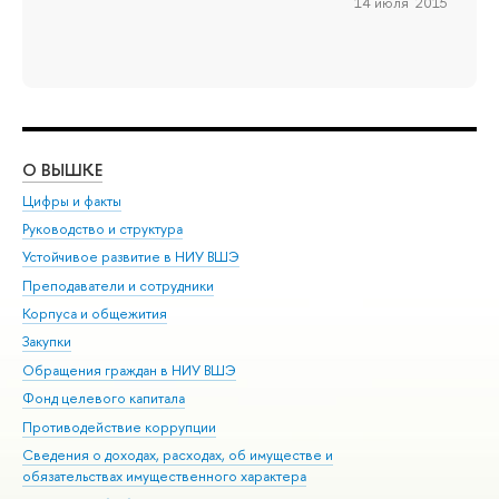
14 июля 2015
О ВЫШКЕ
ОБ
Цифры и факты
Ли
Руководство и структура
Дов
Устойчивое развитие в НИУ ВШЭ
Ол
Преподаватели и сотрудники
При
Корпуса и общежития
Вы
Закупки
При
Обращения граждан в НИУ ВШЭ
Ас
Фонд целевого капитала
До
Противодействие коррупции
Цен
Сведения о доходах, расходах, об имуществе и
Би
обязательствах имущественного характера
Об