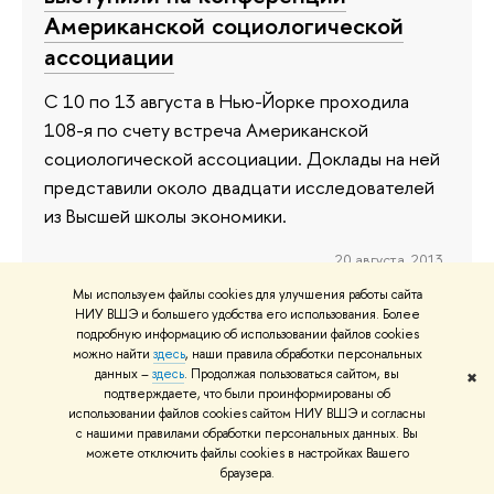
Американской социологической
ассоциации
С 10 по 13 августа в Нью-Йорке проходила
108-я по счету встреча Американской
социологической ассоциации. Доклады на ней
представили около двадцати исследователей
из Высшей школы экономики.
20 августа 2013
Мы используем файлы cookies для улучшения работы сайта
НИУ ВШЭ и большего удобства его использования. Более
подробную информацию об использовании файлов cookies
можно найти
здесь
, наши правила обработки персональных
Право и цифровые технологии
данных –
здесь
. Продолжая пользоваться сайтом, вы
✖
подтверждаете, что были проинформированы об
Итоги прошедшей в ВШЭ Международной
использовании файлов cookies сайтом НИУ ВШЭ и согласны
с нашими правилами обработки персональных данных. Вы
научно-практической конференции «Право в
можете отключить файлы cookies в настройках Вашего
цифровую эпоху» подводит Ирина
браузера.