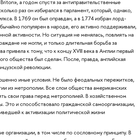
 Briton», а годом спустя за антиправительственные
колько раз он избирался в парламент, который, однако,
кса. В 1769 он был оправдан, а в 1774 избран лорд-
бычайно популярен в народе, его активно поддерживали,
ной активности. Но ситуация не менялась, повлиять на
аждане не могли, и только длительная борьба за
 привела к тому, что к концу XVIII века в Англии первый
го общества был сделан. После, правда, английская
анцузской революции.
ршенно иные условия. Не было феодальных пережитков,
ии из метрополии. Все слои общества американских
ть свои права перед метрополией. В хозяйственном
ы. Это и способствовало гражданской самоорганизации,
риведшей к активизации политической жизни
организации, в том числе по сословному принципу. В