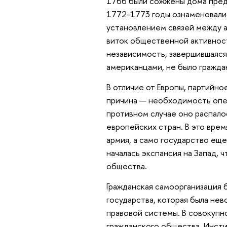
1766 были сожжены дома пред
1772-1773 годы ознаменовалис
установлением связей между а
виток общественной активност
независимость, завершившаяся
американцами, не было гражда
В отличие от Европы, партийн
причина — необходимость опе
противном случае оно распалос
европейских стран. В это вре
армия, а само государство еще
началась экспансия на Запад, 
общества.
Гражданская самоорганизация
государства, которая была не
правовой системы. В совокупн
гражданского общества. Инсти