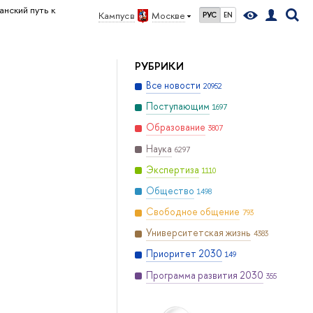
нский путь к
Кампус в
Москве
РУС
EN
РУБРИКИ
Все новости
20952
Поступающим
1697
Образование
3807
Наука
6297
Экспертиза
1110
Общество
1498
Свободное общение
793
Университетская жизнь
4383
Приоритет 2030
149
Программа развития 2030
355