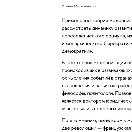
Ирина Мерсиянова
Применение теории модерниза
рассмотреть динамику развит
переселенческого социума, и
и монархического бюрократиз
демократии».
Ранее теория модернизации о
происходивших в развивающихся
осмысления событий в странах
становления и развития гражд
философы, политологи. Правов
является доктором юридически
участвовали в подобных изыска
По его мнению, импульсом к м
две революции — французская 