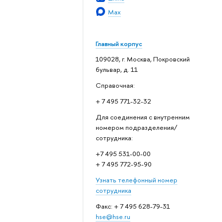
Max
Главный корпус
109028, г. Москва, Покровский
бульвар, д. 11
Справочная:
+ 7 495 771-32-32
Для соединения с внутренним
номером подразделения/
сотрудника:
+7 495 531-00-00
+ 7 495 772-95-90
Узнать телефонный номер
сотрудника
Факс: + 7 495 628-79-31
hse@hse.ru