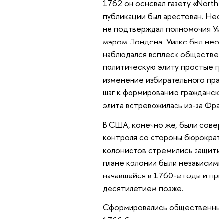
1762 он основал газету «North
публикации был арестован. Нес
не подтверждал полномочия Уил
мэром Лондона. Уилкс был нео
наблюдался всплеск обществен
политическую элиту простые гр
изменение избирательного права
шаг к формированию гражданско
элита встревожилась из-за Фр
В США, конечно же, были сове
контроля со стороны бюрократ
колонистов стремились защити
плане колонии были независим
начавшейся в 1760-е годы и п
десятилетием позже.
Сформировались общественные 