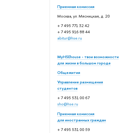
Приемная комиссия
Москва, ул. Мясницкая, д. 20
+ 7 495 771 32 42
+ 7 495 916 88 44
abitur@hse.ru
MyHSEhouse - твои возможности
для жизни в большом городе
Общежития
Управление размещения
студентов
+ 7 495 531 00 67
sho@hse.ru
Приемная комиссия
для иностранных граждан
+ 7 495 531 00 59