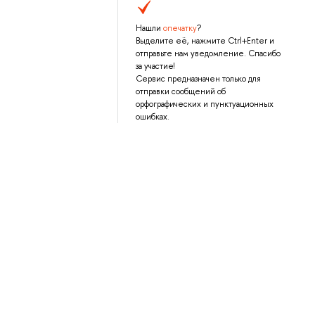
Нашли
опечатку
?
Выделите её, нажмите Ctrl+Enter и
отправьте нам уведомление. Спасибо
за участие!
Сервис предназначен только для
отправки сообщений об
орфографических и пунктуационных
ошибках.