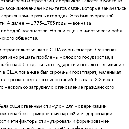
ставителей метрополии, сборщиков налогов в Бостоне.
ь возникновением комитетов связи, которые занимались
мериканцами в разных городах. Это был очередной
и. А далее — 1775-1783 годы — война за
 победой колонистов. Но они еще не чувствовали себя
нского общества.
ое строительство шло в США очень быстро. Основная
ративно решать проблемы молодого государства, в
ь бы на 4-5 отдельных государств и попало под влияние
мя в США пока еще был скромный госаппарат, маленькая
 не прошло серьезных испытаний. В начале XIX века
что несколько затрудняло становление гражданского
 была существенным стимулом для модернизации
возможна без формирования партий и модернизации
ости эти факторы стимулировали и формирование
туциональная (в виде партий) и неформальная