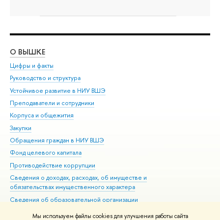
О ВЫШКЕ
ОБ
Цифры и факты
Ли
Руководство и структура
Дов
Устойчивое развитие в НИУ ВШЭ
Ол
Преподаватели и сотрудники
При
Корпуса и общежития
Вы
Закупки
При
Обращения граждан в НИУ ВШЭ
Ас
Фонд целевого капитала
До
Противодействие коррупции
Цен
Сведения о доходах, расходах, об имуществе и
Би
обязательствах имущественного характера
Об
Сведения об образовательной организации
Обр
Людям с ограниченными возможностями здоровья
Мы используем файлы cookies для улучшения работы сайта