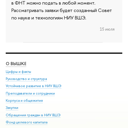
в ФНТ можно подать в любой момент.
Рассматривать заявки будет созданный Совет
по науке и технологиям НИУ ВШЭ.
15 июля
О ВЫШКЕ
ОБ
Цифры и факты
Ли
Руководство и структура
Дов
Устойчивое развитие в НИУ ВШЭ
Ол
Преподаватели и сотрудники
При
Корпуса и общежития
Вы
Закупки
При
Обращения граждан в НИУ ВШЭ
Ас
Фонд целевого капитала
До