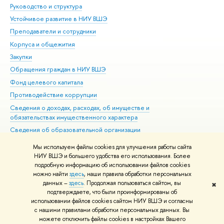
Руководство и структура
Дов
Устойчивое развитие в НИУ ВШЭ
Ол
Преподаватели и сотрудники
При
Корпуса и общежития
Вы
Закупки
При
Обращения граждан в НИУ ВШЭ
Ас
Фонд целевого капитала
До
Противодействие коррупции
Цен
Сведения о доходах, расходах, об имуществе и
Би
обязательствах имущественного характера
Об
Сведения об образовательной организации
Обр
Людям с ограниченными возможностями здоровья
Мы используем файлы cookies для улучшения работы сайта
Единая платежная страница
НИУ ВШЭ и большего удобства его использования. Более
подробную информацию об использовании файлов cookies
Работа в Вышке
можно найти
здесь
, наши правила обработки персональных
данных –
здесь
. Продолжая пользоваться сайтом, вы
✖
Редактору
подтверждаете, что были проинформированы об
© НИУ ВШЭ 1993–2026
Адреса и контакты
Условия использования
использовании файлов cookies сайтом НИУ ВШЭ и согласны
с нашими правилами обработки персональных данных. Вы
материалов
Политика конфиденциальности
Карта сайта
можете отключить файлы cookies в настройках Вашего
Шрифты HSE Sans и HSE Slab разработаны в
Школе дизайна НИУ ВШЭ