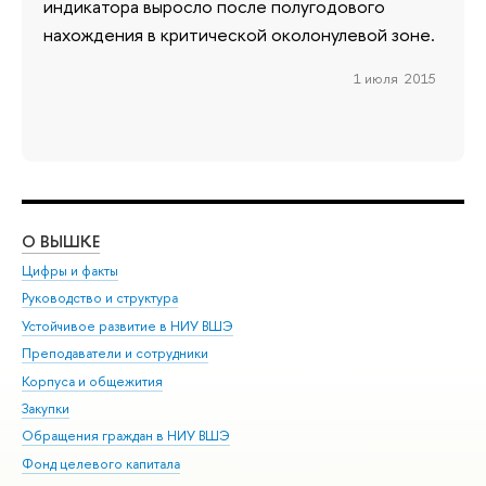
индикатора выросло после полугодового
нахождения в критической околонулевой зоне.
1 июля 2015
О ВЫШКЕ
ОБ
Цифры и факты
Ли
Руководство и структура
Дов
Устойчивое развитие в НИУ ВШЭ
Ол
Преподаватели и сотрудники
При
Корпуса и общежития
Вы
Закупки
При
Обращения граждан в НИУ ВШЭ
Ас
Фонд целевого капитала
До