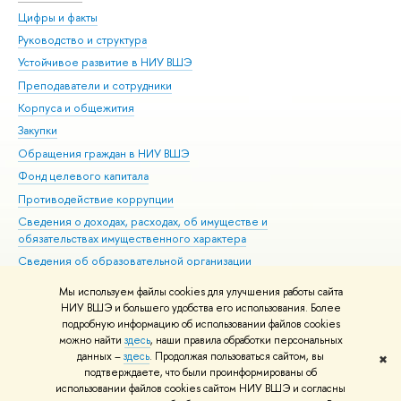
Цифры и факты
Ли
Руководство и структура
Дов
Устойчивое развитие в НИУ ВШЭ
Ол
Преподаватели и сотрудники
При
Корпуса и общежития
Вы
Закупки
При
Обращения граждан в НИУ ВШЭ
Ас
Фонд целевого капитала
До
Противодействие коррупции
Цен
Сведения о доходах, расходах, об имуществе и
Би
обязательствах имущественного характера
Об
Сведения об образовательной организации
Обр
Людям с ограниченными возможностями здоровья
Мы используем файлы cookies для улучшения работы сайта
Единая платежная страница
НИУ ВШЭ и большего удобства его использования. Более
подробную информацию об использовании файлов cookies
Работа в Вышке
можно найти
здесь
, наши правила обработки персональных
данных –
здесь
. Продолжая пользоваться сайтом, вы
✖
Редактору
подтверждаете, что были проинформированы об
© НИУ ВШЭ 1993–2026
Адреса и контакты
Условия использования
использовании файлов cookies сайтом НИУ ВШЭ и согласны