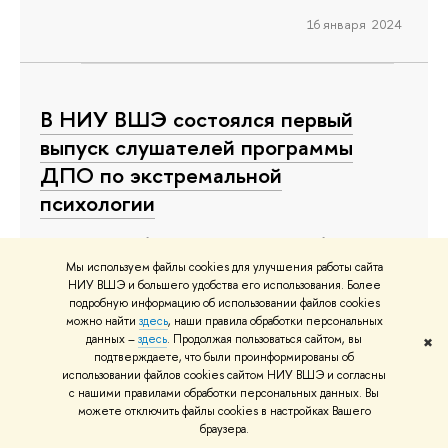
16 января 2024
В НИУ ВШЭ состоялся первый
выпуск слушателей программы
ДПО по экстремальной
психологии
В конце декабря Вышка приняла у себя коллег из
Морского государственного университета
Мы используем файлы cookies для улучшения работы сайта
НИУ ВШЭ и большего удобства его использования. Более
имени адмирала Г.И. Невельского (г.
подробную информацию об использовании файлов cookies
Владивосток). Они прошли повышение
можно найти
здесь
, наши правила обработки персональных
данных –
здесь
. Продолжая пользоваться сайтом, вы
✖
квалификации и освоили программу
подтверждаете, что были проинформированы об
«Экстремальная психология и основы
использовании файлов cookies сайтом НИУ ВШЭ и согласны
с нашими правилами обработки персональных данных. Вы
психологии здоровья», которая была создана в
можете отключить файлы cookies в настройках Вашего
НИУ ВШЭ специально для слушателей с
браузера.