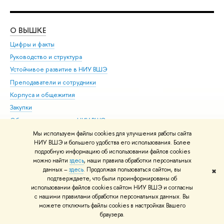
О ВЫШКЕ
ОБ
Цифры и факты
Ли
Руководство и структура
Дов
Устойчивое развитие в НИУ ВШЭ
Ол
Преподаватели и сотрудники
При
Корпуса и общежития
Вы
Закупки
При
Обращения граждан в НИУ ВШЭ
Ас
Фонд целевого капитала
До
Мы используем файлы cookies для улучшения работы сайта
НИУ ВШЭ и большего удобства его использования. Более
Противодействие коррупции
Цен
подробную информацию об использовании файлов cookies
Сведения о доходах, расходах, об имуществе и
Би
можно найти
здесь
, наши правила обработки персональных
обязательствах имущественного характера
данных –
здесь
. Продолжая пользоваться сайтом, вы
Об
✖
подтверждаете, что были проинформированы об
Сведения об образовательной организации
Обр
использовании файлов cookies сайтом НИУ ВШЭ и согласны
Людям с ограниченными возможностями здоровья
с нашими правилами обработки персональных данных. Вы
можете отключить файлы cookies в настройках Вашего
Единая платежная страница
браузера.
Работа в Вышке