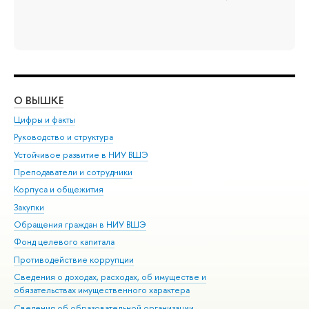
О ВЫШКЕ
ОБ
Цифры и факты
Ли
Руководство и структура
Дов
Устойчивое развитие в НИУ ВШЭ
Ол
Преподаватели и сотрудники
При
Корпуса и общежития
Вы
Закупки
При
Обращения граждан в НИУ ВШЭ
Ас
Фонд целевого капитала
До
Противодействие коррупции
Цен
Сведения о доходах, расходах, об имуществе и
Би
обязательствах имущественного характера
Об
Сведения об образовательной организации