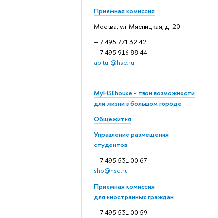
Приемная комиссия
Москва, ул. Мясницкая, д. 20
+ 7 495 771 32 42
+ 7 495 916 88 44
abitur@hse.ru
MyHSEhouse - твои возможности
для жизни в большом городе
Общежития
Управление размещения
студентов
+ 7 495 531 00 67
sho@hse.ru
Приемная комиссия
для иностранных граждан
+ 7 495 531 00 59