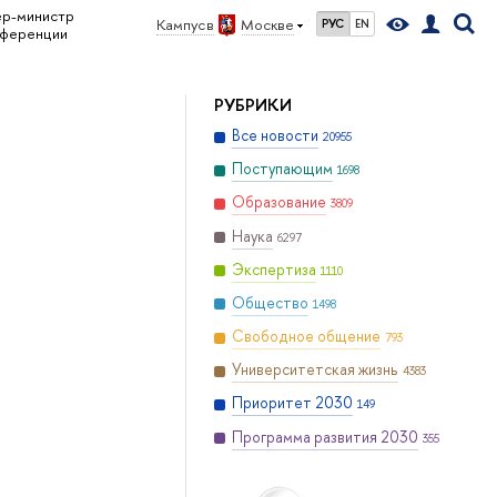
р-министр
Кампус в
Москве
РУС
EN
нференции
РУБРИКИ
Все новости
20955
Поступающим
1698
Образование
3809
Наука
6297
Экспертиза
1110
Общество
1498
Свободное общение
793
Университетская жизнь
4383
Приоритет 2030
149
Программа развития 2030
355