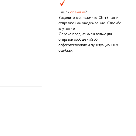
Нашли
опечатку
?
Выделите её, нажмите Ctrl+Enter и
отправьте нам уведомление. Спасибо
за участие!
Сервис предназначен только для
отправки сообщений об
орфографических и пунктуационных
ошибках.