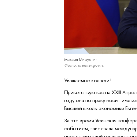
Михаил Мишустин
Фото: premier.gov.ru
Уважаемые коллеги!
Приветствую вас на XXIII Апр
году она по праву носит имя и
Высшей школы экономики Евген
За это время Ясинская конфер
событием, завоевала междунар
представителей государственн