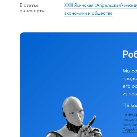
XXIII Ясинская (Апрельская) меж
В статье
упомянуты
экономики и общества
Ро
Мы со
предс
его о
из по
Не во
На инфо
предоста
предпочт
Подроб