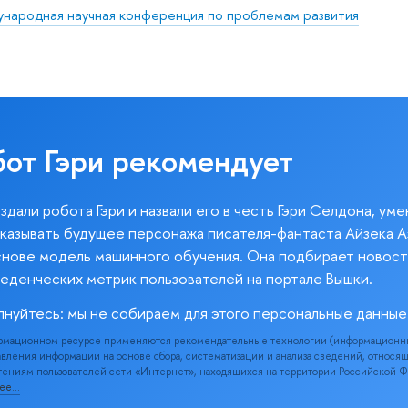
дународная научная конференция по проблемам развития
бот Гэри рекомендует
здали робота Гэри и назвали его в честь Гэри Селдона, ум
казывать будущее персонажа писателя-фантаста Айзека А
снове модель машинного обучения. Она подбирает новост
веденческих метрик пользователей на портале Вышки.
лнуйтесь: мы не собираем для этого персональные данные
рмационном ресурсе применяются рекомендательные технологии (информационн
вления информации на основе сбора, систематизации и анализа сведений, относя
ениям пользователей сети «Интернет», находящихся на территории Российской 
нее…