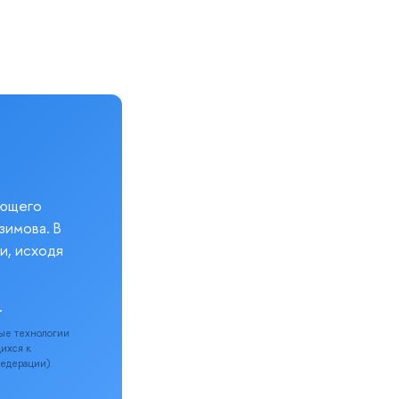
еющего
зимова. В
и, исходя
.
ые технологии
щихся к
Федерации).