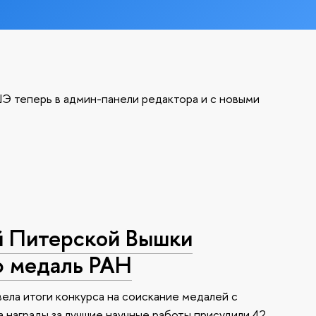
Э теперь в админ-панели редактора и с новыми
й Питерской Вышки
ю медаль РАН
ела итоги конкурса на соискание медалей с
 награды за лучшие научные работы присудили 42