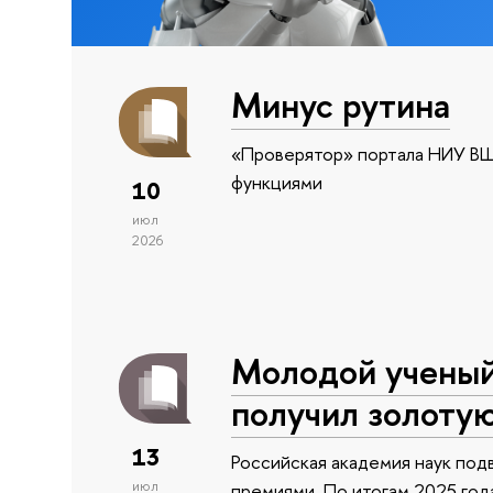
Минус рутина
«Проверятор» портала НИУ ВШ
функциями
10
июл
2026
Молодой учены
получил золоту
13
Российская академия наук подв
июл
премиями. По итогам 2025 года