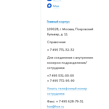
Max
Главный корпус
109028, г. Москва, Покровский
бульвар, д. 11
Справочная:
+ 7 495 771-32-32
Для соединения с внутренним
номером подразделения/
сотрудника:
+7 495 531-00-00
+ 7 495 772-95-90
Узнать телефонный номер
сотрудника
Факс: + 7 495 628-79-31
hse@hse.ru