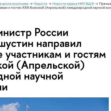
я школа экономики
Новости
Новости науки в НИУ ВШЭ
Премье
икам и гостям XXIII Ясинской (Апрельской) международной научной ко
нистр России
устин направил
 участникам и гостям
кой (Апрельской)
ной научной
ии