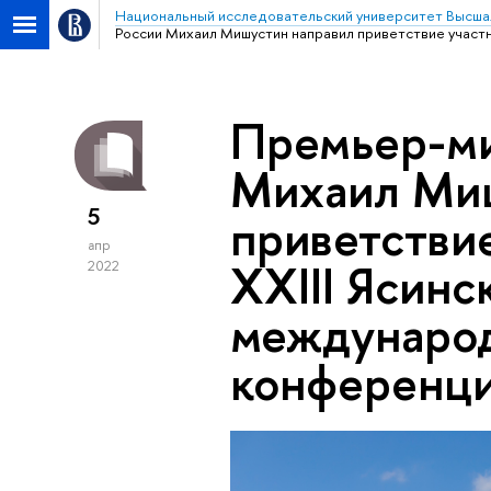
Национальный исследовательский университет Высша
России Михаил Мишустин направил приветствие участн
Премьер-ми
Михаил Миш
5
приветствие
апр
XXIII Ясинс
2022
международ
конференц