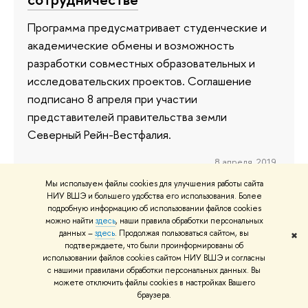
Программа предусматривает студенческие и
академические обмены и возможность
разработки совместных образовательных и
исследовательских проектов. Соглашение
подписано 8 апреля при участии
представителей правительства земли
Северный Рейн-Вестфалия.
8 апреля 2019
Мы используем файлы cookies для улучшения работы сайта
НИУ ВШЭ и большего удобства его использования. Более
подробную информацию об использовании файлов cookies
можно найти
здесь
, наши правила обработки персональных
Студенты программы
данных –
здесь
. Продолжая пользоваться сайтом, вы
✖
«Сравнительные социальные
подтверждаете, что были проинформированы об
использовании файлов cookies сайтом НИУ ВШЭ и согласны
исследования» смогут получить
с нашими правилами обработки персональных данных. Вы
два диплома
можете отключить файлы cookies в настройках Вашего
браузера.