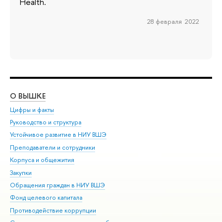
Health.
28 февраля 2022
О ВЫШКЕ
ОБ
Цифры и факты
Ли
Руководство и структура
Дов
Устойчивое развитие в НИУ ВШЭ
Ол
Преподаватели и сотрудники
При
Корпуса и общежития
Вы
Закупки
При
Обращения граждан в НИУ ВШЭ
Ас
Фонд целевого капитала
До
Противодействие коррупции
Цен