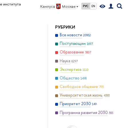
е института
Кампус в
Москве
РУС
EN
РУБРИКИ
Все новости
20952
Поступающим
1697
Образование
3807
Наука
6297
Экспертиза
1110
Общество
1498
Свободное общение
793
Университетская жизнь
4383
Приоритет 2030
149
Программа развития 2030
355