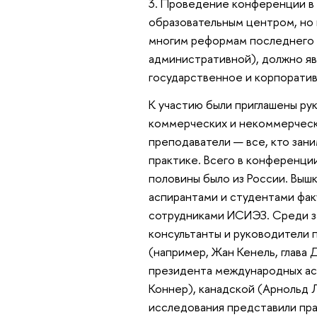
3. Проведение конференции в
образовательным центром, но 
многим реформам последнего д
административной), должно яв
государственное и корпоративн
К участию были приглашены ру
коммерческих и некоммерчески
преподаватели — все, кто зани
практике. Всего в конференции
половины было из России. Выш
аспирантами и студентами факу
сотрудниками ИСИЭЗ. Среди з
консультанты и руководители
(например, Жан Кенель, глава
президента международных ас
Коннер), канадской (Арнольд 
исследования представили пра