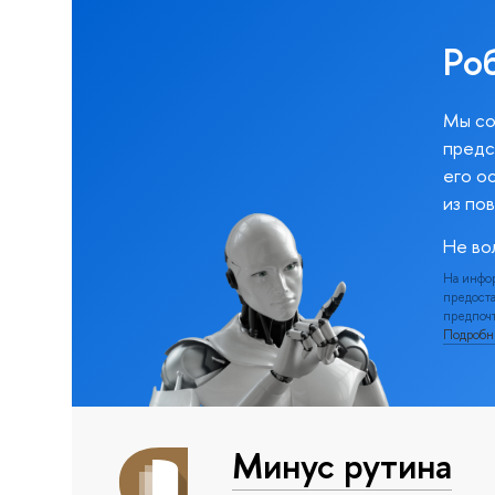
Ро
Мы со
предс
его о
из по
Не во
На инфо
предоста
предпочт
Подроб
Минус рутина