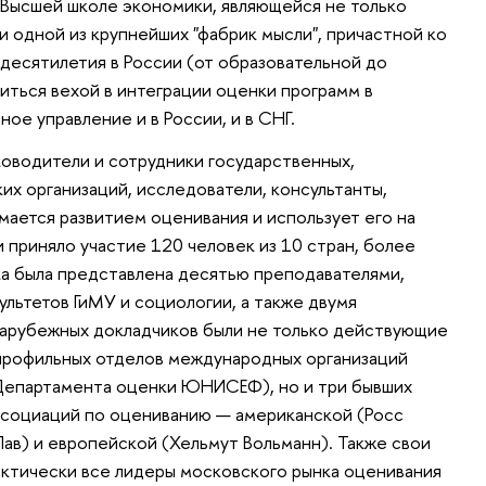
 Высшей школе экономики, являющейся не только
и одной из крупнейших "фабрик мысли", причастной ко
есятилетия в России (от образовательной до
иться вехой в интеграции оценки программ в
ое управление и в России, и в СНГ.
ководители и сотрудники государственных,
х организаций, исследователи, консультанты,
мается развитием оценивания и использует его на
 приняло участие 120 человек из 10 стран, более
ка была представлена десятью преподавателями,
льтетов ГиМУ и социологии, а также двумя
арубежных докладчиков были не только действующие
 профильных отделов международных организаций
 Департамента оценки ЮНИСЕФ), но и три бывших
социаций по оцениванию — американской (Росс
Лав) и европейской (Хельмут Вольманн). Также свои
ктически все лидеры московского рынка оценивания