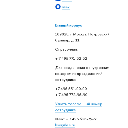
Max
Главный корпус
109028, г. Москва, Покровский
бульвар, д. 11
Справочная:
+ 7 495 771-32-32
Для соединения с внутренним
номером подразделения/
сотрудника:
+7 495 531-00-00
+ 7 495 772-95-90
Узнать телефонный номер
сотрудника
Факс: + 7 495 628-79-31
hse@hse.ru