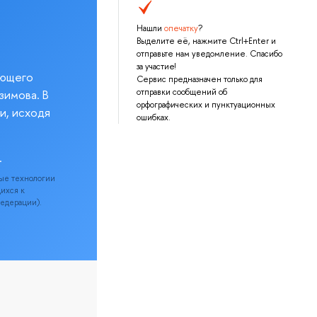
Нашли
опечатку
?
Выделите её, нажмите Ctrl+Enter и
отправьте нам уведомление. Спасибо
за участие!
еющего
Сервис предназначен только для
зимова. В
отправки сообщений об
орфографических и пунктуационных
и, исходя
ошибках.
.
ые технологии
щихся к
Федерации).