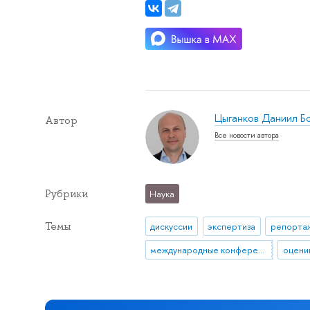
Цыганков Даниил Б
Автор
Все новости автора
Рубрики
Наука
Темы
дискуссии
экспертиза
репортаж
международные конференции