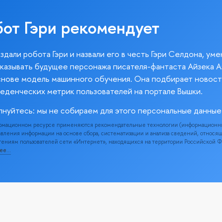
бот Гэри рекомендует
здали робота Гэри и назвали его в честь Гэри Селдона, ум
казывать будущее персонажа писателя-фантаста Айзека А
снове модель машинного обучения. Она подбирает новост
веденческих метрик пользователей на портале Вышки.
лнуйтесь: мы не собираем для этого персональные данные
рмационном ресурсе применяются рекомендательные технологии (информационн
вления информации на основе сбора, систематизации и анализа сведений, относя
ениям пользователей сети «Интернет», находящихся на территории Российской 
нее…