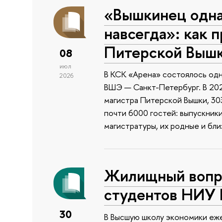
«Вышкинец одн
навсегда»: как 
Питерской Выш
08
июл
В КСК «Арена» состоялось одн
2026
ВШЭ — Санкт-Петербург. В 202
магистра Питерской Вышки, 303
почти 6000 гостей: выпускник
магистратуры, их родные и бли
Жилищный вопро
студентов НИУ
30
В Высшую школу экономики еже