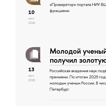
«Проверятор» портала НИУ ВШ
функциями
10
июл
2026
Молодой учены
получил золоту
13
Российская академия наук подв
июл
премиями. По итогам 2025 года
2026
молодым ученым России. В чи
Петербург.