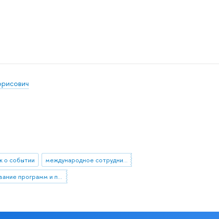
орисович
 о событии
международное сотрудничество
оценивание программ и политик