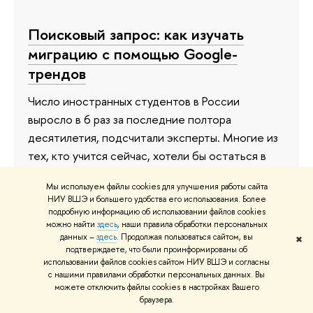
Поисковый запрос: как изучать
миграцию с помощью Google-
трендов
Число иностранных студентов в России
выросло в 6 раз за последние полтора
десятилетия, подсчитали эксперты. Многие из
тех, кто учится сейчас, хотели бы остаться в
стране, выяснили исследователи. Об этом, а
Мы используем файлы cookies для улучшения работы сайта
также о том, зачем нужно изучать Google-
НИУ ВШЭ и большего удобства его использования. Более
тренды, и многом другом ученые рассказали в
подробную информацию об использовании файлов cookies
можно найти
здесь
, наши правила обработки персональных
своих докладах на секции по проблемам
данных –
здесь
. Продолжая пользоваться сайтом, вы
✖
демографии и рынка труда XXIV Ясинской
подтверждаете, что были проинформированы об
использовании файлов cookies сайтом НИУ ВШЭ и согласны
(Апрельской) международной научной
с нашими правилами обработки персональных данных. Вы
конференции НИУ ВШЭ.
можете отключить файлы cookies в настройках Вашего
браузера.
5 апреля 2023