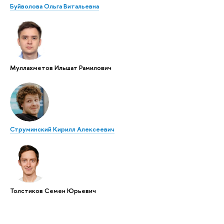
Буйволова Ольга Витальевна
Муллахметов Ильшат Рамилович
Струминский Кирилл Алексеевич
Толстиков Семен Юрьевич