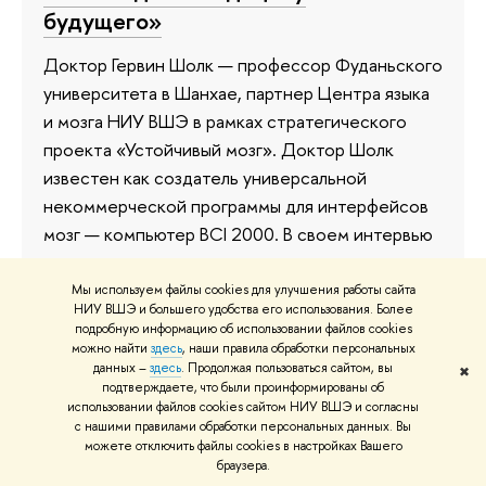
будущего»
Доктор Гервин Шолк — профессор Фуданьского
университета в Шанхае, партнер Центра языка
и мозга НИУ ВШЭ в рамках стратегического
проекта «Устойчивый мозг». Доктор Шолк
известен как создатель универсальной
некоммерческой программы для интерфейсов
мозг — компьютер BCI 2000. В своем интервью
он рассказал о современных
нейроинтерфейсах, методах реабилитации
Мы используем файлы cookies для улучшения работы сайта
НИУ ВШЭ и большего удобства его использования. Более
после инсульта, новом подходе к
подробную информацию об использовании файлов cookies
нейрохирургии и поделился своим взглядом на
можно найти
здесь
, наши правила обработки персональных
данных –
здесь
. Продолжая пользоваться сайтом, вы
будущее нейротехнологий.
✖
подтверждаете, что были проинформированы об
использовании файлов cookies сайтом НИУ ВШЭ и согласны
23 декабря 2024
с нашими правилами обработки персональных данных. Вы
можете отключить файлы cookies в настройках Вашего
браузера.