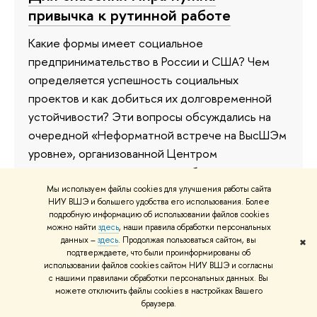
привычка к рутинной работе
Какие формы имеет социальное
предпринимательство в России и США? Чем
определяется успешность социальных
проектов и как добиться их долговременной
устойчивости? Эти вопросы обсуждались на
очередной «Неформатной встрече на ВысШЭм
уровне», организованной Центром
исследований гражданского общества и
некоммерческого сектора НИУ ВШЭ.
Мы используем файлы cookies для улучшения работы сайта
НИУ ВШЭ и большего удобства его использования. Более
подробную информацию об использовании файлов cookies
22 декабря 2016
можно найти
здесь
, наши правила обработки персональных
данных –
здесь
. Продолжая пользоваться сайтом, вы
✖
подтверждаете, что были проинформированы об
использовании файлов cookies сайтом НИУ ВШЭ и согласны
с нашими правилами обработки персональных данных. Вы
Волонтерство в России: с чего оно
можете отключить файлы cookies в настройках Вашего
началось и как будет развиваться
браузера.