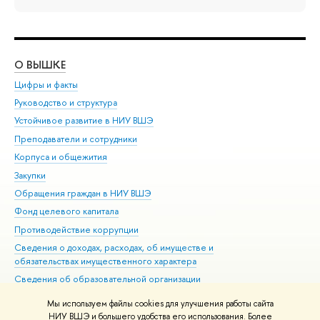
О ВЫШКЕ
ОБ
Цифры и факты
Ли
Руководство и структура
Дов
Устойчивое развитие в НИУ ВШЭ
Ол
Преподаватели и сотрудники
При
Корпуса и общежития
Вы
Закупки
При
Обращения граждан в НИУ ВШЭ
Ас
Фонд целевого капитала
До
Противодействие коррупции
Цен
Сведения о доходах, расходах, об имуществе и
Би
обязательствах имущественного характера
Об
Сведения об образовательной организации
Обр
Людям с ограниченными возможностями здоровья
Мы используем файлы cookies для улучшения работы сайта
Единая платежная страница
НИУ ВШЭ и большего удобства его использования. Более