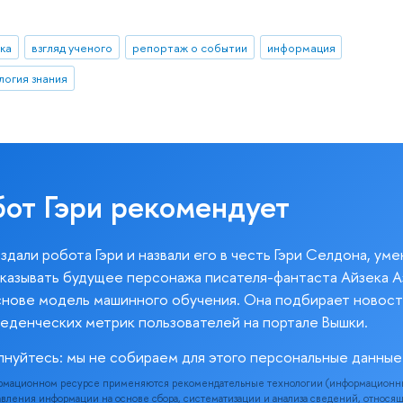
ка
взгляд ученого
репортаж о событии
информация
логия знания
бот Гэри рекомендует
здали робота Гэри и назвали его в честь Гэри Селдона, ум
казывать будущее персонажа писателя-фантаста Айзека А
снове модель машинного обучения. Она подбирает новост
веденческих метрик пользователей на портале Вышки.
лнуйтесь: мы не собираем для этого персональные данные
рмационном ресурсе применяются рекомендательные технологии (информационн
вления информации на основе сбора, систематизации и анализа сведений, относя