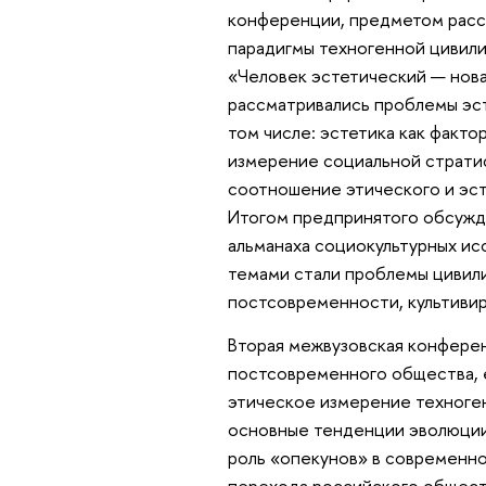
конференции, предметом рассм
парадигмы техногенной цивили
«Человек эстетический — нова
рассматривались проблемы эс
том числе: эстетика как факт
измерение социальной страти
соотношение этического и эс
Итогом предпринятого обсужд
альманаха социокультурных и
темами стали проблемы цивили
постсовременности, культивир
Вторая межвузовская конфере
постсовременного общества, ее
этическое измерение техноген
основные тенденции эволюции
роль «опекунов» в современн
перехода российского общест