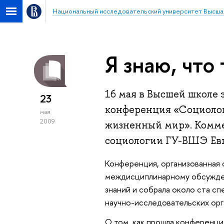
Национальный исследовательский университет Высша
Я знаю, что
16 мая в Высшей школе 
23
конференция «Социологи
мая
2009
жизненный мир». Комме
социологии ГУ-ВШЭ Евг
Конференция, организованная 
междисциплинарному обсужден
знаний и собрала около ста сп
научно-исследовательских орг
О том, как прошла конференци