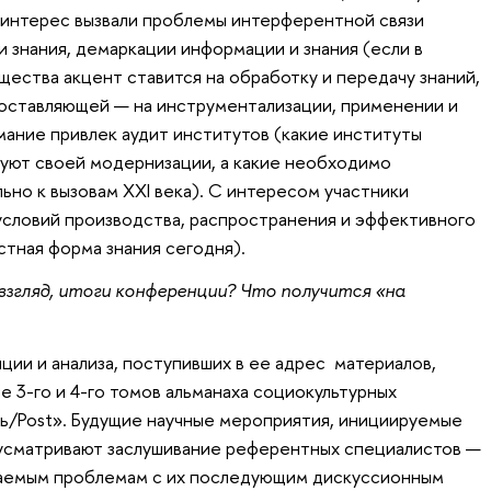
 интерес вызвали проблемы интерферентной связи
 знания, демаркации информации и знания (если в
ства акцент ставится на обработку и передачу знаний,
составляющей — на инструментализации, применении и
мание привлек аудит институтов (какие институты
буют своей модернизации, а какие необходимо
ьно к вызовам ХХI века). С интересом участники
условий производства, распространения и эффективного
стная форма знания сегодня).
 взгляд, итоги конференции? Что получится «на
и и анализа, поступивших в ее адрес материалов,
е 3-го и 4-го томов альманаха социокультурных
/Post». Будущие научные мероприятия, инициируемые
дусматривают заслушивание референтных специалистов —
аемым проблемам с их последующим дискуссионным