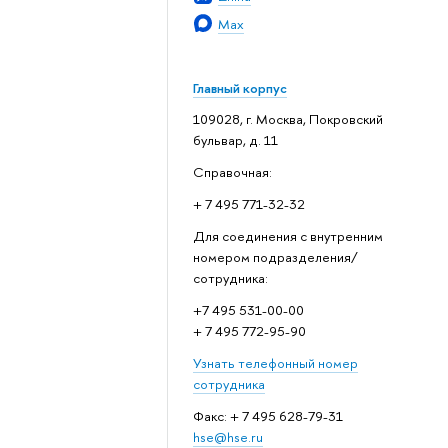
Max
Главный корпус
109028, г. Москва, Покровский
бульвар, д. 11
Справочная:
+ 7 495 771-32-32
Для соединения с внутренним
номером подразделения/
сотрудника:
+7 495 531-00-00
+ 7 495 772-95-90
Узнать телефонный номер
сотрудника
Факс: + 7 495 628-79-31
hse@hse.ru