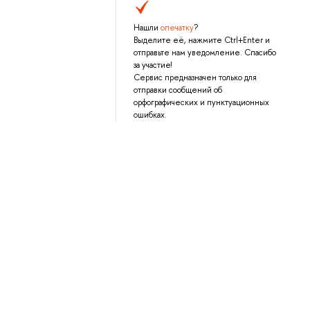
Нашли
опечатку
?
Выделите её, нажмите Ctrl+Enter и
отправьте нам уведомление. Спасибо
за участие!
Сервис предназначен только для
отправки сообщений об
орфографических и пунктуационных
ошибках.