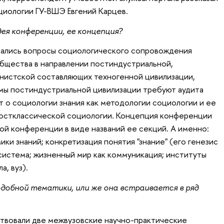
иологии ГУ-ВШЭ Евгений Карцев.
ея конференции, ее концепция?
ались вопросы социологического сопровождения
бщества в направлении постиндустриальной,
истской составляющих техногенной цивилизации,
мы постиндустриальной цивилизации требуют аудита
т о социологии знания как методологии социологии и ее
постклассической социологии. Концепция конференции
ой конференции в виде названий ее секций. А именно:
ки знаний; конкретизация понятия "знание" (его генезис
система; жизненный мир как коммуникация; институты
а, вуз).
добной тематики, или же она встраивается в ряд
вовали две межвузовские научно-практические