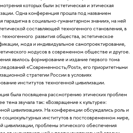
отрения которых были эстетическая и этическая
зации. Одна конференция прошла под названием
я парадигма в социально-гуманитарном знании», на ней
тетической составляющей техногенного становления, в
ор техногенного развития общества, эстетическое
фикации, мода и индивидуальное самопроектирование,
тетического модусов в современном обществе и другое.
ения явилось формирование и издание первого тома
сследований «Современность/Post», его приоритетными
зационной стратегии России в условиях
ование институтов техногенной цивилизации.
нция была посвящена рассмотрению этических проблем
 тема звучала так: «Возвращение к культуре»:
ной цивилизации». На конференции обсуждались роль и
 социокультурных институтов в постсовременном мире,
ой цивилизации, проблемы этического обеспечения
ва от индустриальной к постиндустриальной стадии