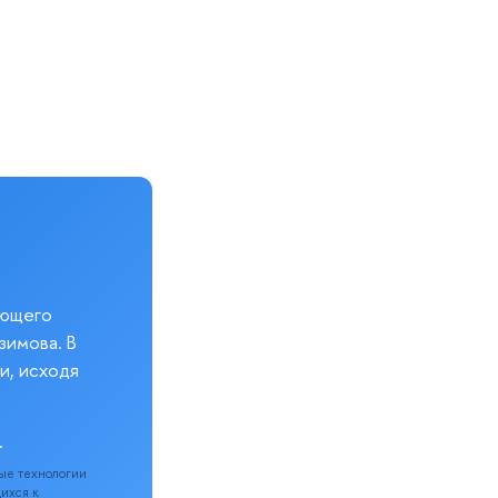
еющего
зимова. В
и, исходя
.
ые технологии
щихся к