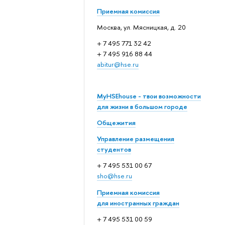
Приемная комиссия
Москва, ул. Мясницкая, д. 20
+ 7 495 771 32 42
+ 7 495 916 88 44
abitur@hse.ru
MyHSEhouse - твои возможности
для жизни в большом городе
Общежития
Управление размещения
студентов
+ 7 495 531 00 67
sho@hse.ru
Приемная комиссия
для иностранных граждан
+ 7 495 531 00 59