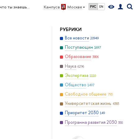
 что ты знаешь…
Кампус в
Москве
РУС
EN
РУБРИКИ
Все новости
20949
Поступающим
1697
Образование
3806
Наука
6296
Экспертиза
1110
Общество
1497
Свободное общение
793
Университетская жизнь
4383
Приоритет 2030
149
Программа развития 2030
355