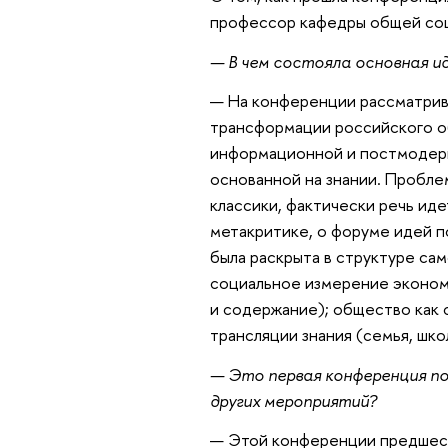
профессор кафедры общей соц
— В чем состояла основная ид
— На конференции рассматрив
трансформации российского о
информационной и постмодерн
основанной на знании. Пробле
классики, фактически речь иде
метакритике, о форуме идей 
была раскрыта в структуре сам
социальное измерение экономи
и содержание); общество как 
трансляции знания (семья, школ
— Это первая конференция по
других мероприятий?
— Этой конференции предшест