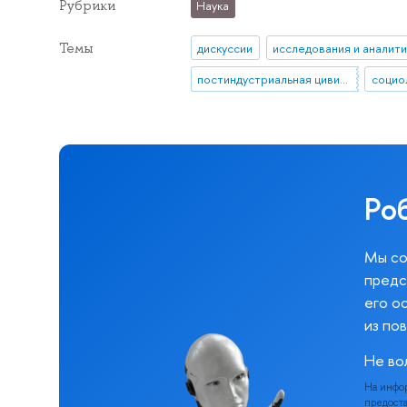
Рубрики
Наука
Темы
дискуссии
исследования и аналити
постиндустриальная цивилизация
социо
Ро
Мы со
предс
его о
из по
Не во
На инфо
предоста