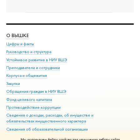
О ВЫШКЕ
ОБ
Цифры и факты
Ли
Руководство и структура
Дов
Устойчивое развитие в НИУ ВШЭ
Ол
Преподаватели и сотрудники
При
Корпуса и общежития
Вы
Закупки
При
Обращения граждан в НИУ ВШЭ
Ас
Фонд целевого капитала
До
Противодействие коррупции
Цен
Сведения о доходах, расходах, об имуществе и
Би
обязательствах имущественного характера
Об
Сведения об образовательной организации
Обр
Людям с ограниченными возможностями здоровья
Мы используем файлы cookies для улучшения работы сайта