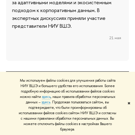
за адаптивными моделями и экосистемным
подходом к корпоративным данным. В
экспертных дискуссиях приняли участие
представители НИУ ВШЭ.
21 мая
Мы используем файлы cookies для улучшения работы сайта
О ВЫШКЕ
ОБ
НИУ ВШЭ и большего удобства его использования. Более
Цифры и факты
Ли
подробную информацию об использовании файлов cookies
можно найти
здесь
, наши правила обработки персональных
Руководство и структура
Дов
данных –
здесь
. Продолжая пользоваться сайтом, вы
✖
Устойчивое развитие в НИУ ВШЭ
Ол
подтверждаете, что были проинформированы об
использовании файлов cookies сайтом НИУ ВШЭ и согласны
Преподаватели и сотрудники
При
с нашими правилами обработки персональных данных. Вы
Корпуса и общежития
Вы
можете отключить файлы cookies в настройках Вашего
браузера.
Закупки
При