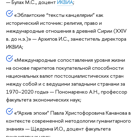
— Булах М.С., доцент
ИКВИА
;
«Эблаитские “тексты канцелярии” как
исторический источник: религия, право и
международные отношения в древней Сирии (XXIV
в. до н.э.)» — Архипов И.С., заместитель директора
ИКВИА;
«Международные сопоставления уровня жизни
на основе паритетов покупательной способности
национальных валют постсоциалистических стран
между собой и с ведущими западными странами за
1970–2020 годы» — Пономаренко А.Н., профессор
факультета экономических наук;
«“Архив эпохи” Павла Христофоровича Кананова в
контексте современной методологии гуманитарного
знания» — Щедрина И.О., доцент факультета
гуманитарных наук;