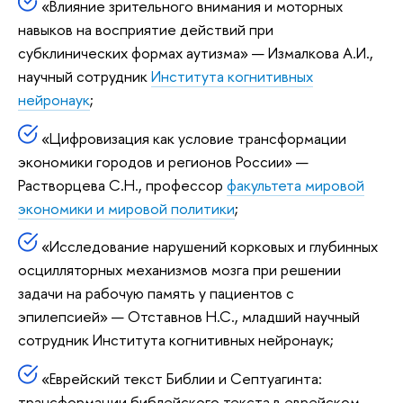
«Влияние зрительного внимания и моторных
навыков на восприятие действий при
субклинических формах аутизма» — Измалкова А.И.,
научный сотрудник
Института когнитивных
нейронаук
;
«Цифровизация как условие трансформации
экономики городов и регионов России» —
Растворцева С.Н., профессор
факультета мировой
экономики и мировой политики
;
«Исследование нарушений корковых и глубинных
осцилляторных механизмов мозга при решении
задачи на рабочую память у пациентов с
эпилепсией» — Отставнов Н.С., младший научный
сотрудник Института когнитивных нейронаук;
«Еврейский текст Библии и Септуагинта:
трансформации библейского текста в еврейском