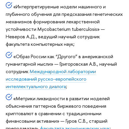
«Интерпретируемые модели машинного и
глубинного обучения для предсказания генетических
механизмов формирования лекарственной
устойчивости Mycobacterium tuberculosis» —
Неверов А.Д., ведущий научный сотрудник
факультета компьютерных наук;
«Образ России как “Другого” в американской
гуманитарной мысли» — Григоровская А.В., научный
сотрудник
Международной лаборатории
исследований русско-европейского
интеллектуального диалога
;
«Метрики ликвидности в развитии моделей
объяснения паттернов биржевого поведения
криптовалют в сравнении с традиционными
финансовыми активами» — Гуров С.В., старший
преподаватель
факультета экономических наук
;