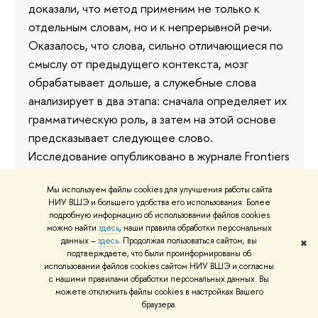
доказали, что метод применим не только к
отдельным словам, но и к непрерывной речи.
Оказалось, что слова, сильно отличающиеся по
смыслу от предыдущего контекста, мозг
обрабатывает дольше, а служебные слова
анализирует в два этапа: сначала определяет их
грамматическую роль, а затем на этой основе
предсказывает следующее слово.
Исследование опубликовано в журнале Frontiers
in Human Neuroscience.
Мы используем файлы cookies для улучшения работы сайта
21 мая
НИУ ВШЭ и большего удобства его использования. Более
подробную информацию об использовании файлов cookies
можно найти
здесь
, наши правила обработки персональных
данных –
здесь
. Продолжая пользоваться сайтом, вы
✖
подтверждаете, что были проинформированы об
Физики ВШЭ и ФИАН научились
использовании файлов cookies сайтом НИУ ВШЭ и согласны
с нашими правилами обработки персональных данных. Вы
«фотографировать» звук, чтобы
можете отключить файлы cookies в настройках Вашего
браузера.
тестировать материалы для связи