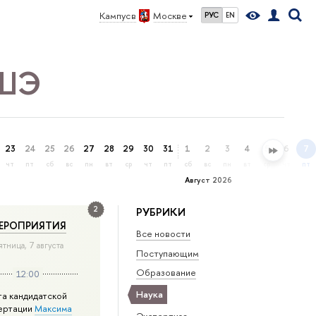
Кампус в
Москве
РУС
EN
ВШЭ
23
24
25
26
27
28
29
30
31
1
2
3
4
5
6
7
чт
пт
сб
вс
пн
вт
ср
чт
пт
сб
вс
пн
вт
ср
чт
пт
Август 2026
2
РУБРИКИ
ЕРОПРИЯТИЯ
Все новости
ятница, 7 августа
Поступающим
Образование
12:00
Наука
та кандидатской
ертации
Максима
Экспертиза