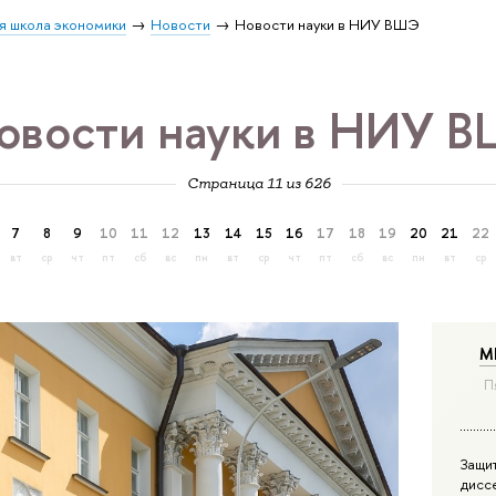
я школа экономики
Новости
Новости науки в НИУ ВШЭ
овости науки в НИУ 
Страница 11 из 626
7
8
9
10
11
12
13
14
15
16
17
18
19
20
21
22
вт
ср
чт
пт
сб
вс
пн
вт
ср
чт
пт
сб
вс
пн
вт
ср
М
П
Защи
дисс