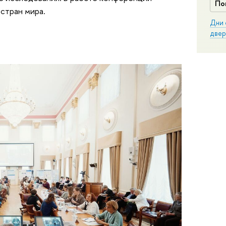
По
 стран мира.
Дни 
двер