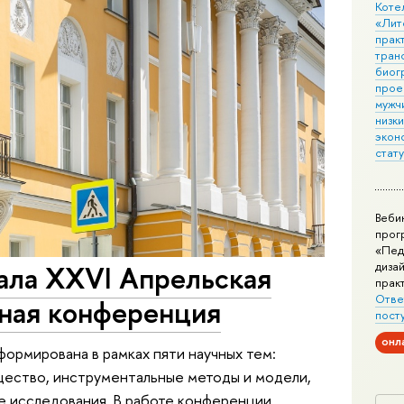
Коте
«Лит
практ
тран
биог
прое
мужчи
низк
экон
стат
Веби
прог
«Пед
дизай
ла XXVI Апрельская
прак
Отве
ная конференция
пост
онл
ормирована в рамках пяти научных тем:
щество, инструментальные методы и модели,
 исследования. В работе конференции