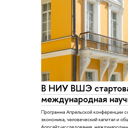
В НИУ ВШЭ стартова
международная науч
Программа Апрельской конференции сф
экономика, человеческий капитал и об
форсайт-исследования, международные