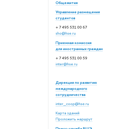
Общежития
Управление размещения
студентов
+ 7 495 531 00 67
sho@hse.ru
Приемная комиссия
для иностранных граждан
+ 7 495 531 00 59
inter@hse.ru
Дирекция по развитию
международного
сотрудничества
inter_coop@hse.ru
Карта зданий
Проложить маршрут
Пресс-служба ВШЭ