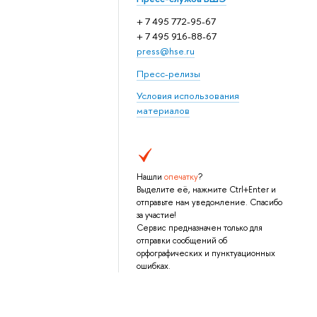
+ 7 495 772-95-67
+ 7 495 916-88-67
press@hse.ru
Пресс-релизы
Условия использования
материалов
Нашли
опечатку
?
Выделите её, нажмите Ctrl+Enter и
отправьте нам уведомление. Спасибо
за участие!
Сервис предназначен только для
отправки сообщений об
орфографических и пунктуационных
ошибках.