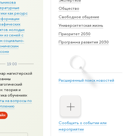
льникова
ературные
Общество
ики как ресурс
Свободное общение
сформации
рафических
Университетская жизнь
ктов молодых
Приоритет 2030
н из семей с
им социально-
Программа развития 2030
омическим
усом»
19:00
нар магистерской
раммы
Расширенный поиск новостей
агогический
н: теория и
тика обучения»:
ты на вопросы по
уплению
айн
Сообщить о событии или
мероприятии