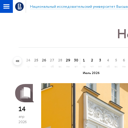
Национальный исследовательский университет Высша
Н
21
22
23
24
25
26
27
28
29
30
1
2
3
4
5
6
вс
пн
вт
ср
чт
пт
сб
вс
пн
вт
ср
чт
пт
сб
вс
пн
Июль 2026
14
апр
2026