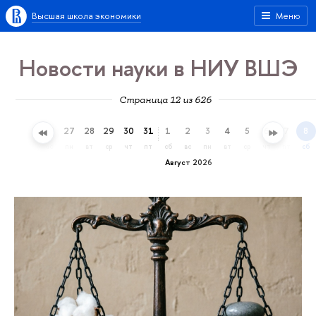
Высшая школа экономики
Меню
Новости науки в НИУ ВШЭ
Страница 12 из 626
24
25
26
27
28
29
30
31
1
2
3
4
5
6
7
8
пт
сб
вс
пн
вт
ср
чт
пт
сб
вс
пн
вт
ср
чт
пт
сб
Август 2026