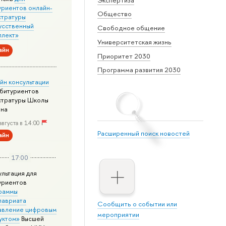
уриентов онлайн-
Общество
стратуры
усственный
Свободное общение
ллект»
Университетская жизнь
айн
Приоритет 2030
Программа развития 2030
йн консультации
абитуриентов
стратуры Школы
йна
августа в 14:00
Расширенный поиск новостей
айн
17:00
ультация для
уриентов
раммы
лавриата
Сообщить о событии или
авление цифровым
мероприятии
уктом»
Высшей