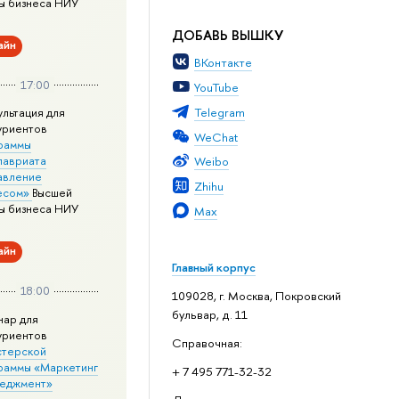
ы бизнеса НИУ
ДОБАВЬ ВЫШКУ
айн
ВКонтакте
17:00
YouTube
Telegram
ультация для
уриентов
WeChat
раммы
лавриата
Weibo
авление
Zhihu
есом»
Высшей
ы бизнеса НИУ
Max
айн
Главный корпус
18:00
109028, г. Москва, Покровский
бульвар, д. 11
нар для
уриентов
Справочная:
стерской
раммы «Маркетинг
+ 7 495 771-32-32
неджмент»