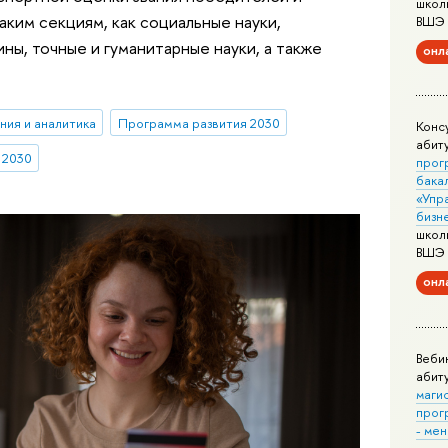
школ
аким секциям, как социальные науки,
ВШЭ
ы, точные и гуманитарные науки, а также
онл
ния и аналитика
Программа развития 2030
Конс
абит
 2030
прог
бака
«Упр
бизн
школ
ВШЭ
онл
Веби
абит
маги
прог
- ме