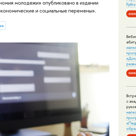
ономия молодежи» опубликовано в издании
Pytho
экономические и социальные перемены».
онл
ка
Веби
абит
маги
прог
«Док
разв
онл
Встр
с ак
руко
маги
прог
«Пед
обра