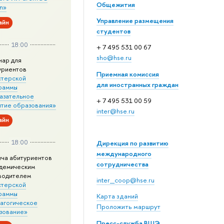
Общежития
n»
Управление размещения
айн
студентов
18:00
+ 7 495 531 00 67
sho@hse.ru
нар для
уриентов
Приемная комиссия
стерской
для иностранных граждан
раммы
азательное
+ 7 495 531 00 59
итие образования»
inter@hse.ru
айн
18:00
Дирекция по развитию
международного
еча абитуриентов
сотрудничества
адемическим
водителем
inter_coop@hse.ru
стерской
раммы
Карта зданий
агогическое
Проложить маршрут
зование»
Пресс-служба ВШЭ