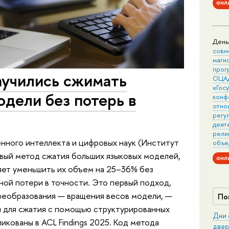
онл
День
совм
маги
прог
учились сжимать
ОЦА
«Гос
дели без потерь в
конф
отно
регу
деят
рели
нного интеллекта и цифровых наук (Институт
объе
ый метод сжатия больших языковых моделей,
онл
ляет уменьшить их объем на 25–36% без
ной потери в точности. Это первый подход,
реобразования — вращения весов модели, —
По
 для сжатия с помощью структурированных
Дни 
икованы в ACL Findings 2025. Код метода
двер