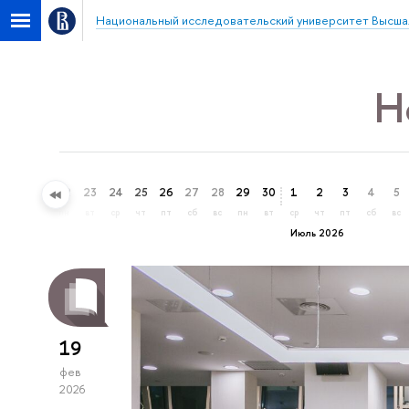
Национальный исследовательский университет Высша
Н
20
21
22
23
24
25
26
27
28
29
30
1
2
3
4
5
сб
вс
пн
вт
ср
чт
пт
сб
вс
пн
вт
ср
чт
пт
сб
вс
Июль 2026
19
фев
2026