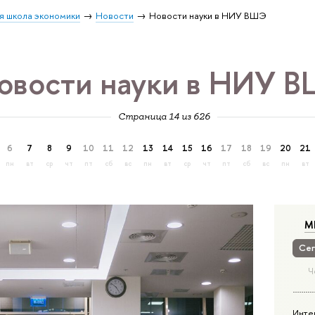
я школа экономики
Новости
Новости науки в НИУ ВШЭ
овости науки в НИУ 
Страница 14 из 626
6
7
8
9
10
11
12
13
14
15
16
17
18
19
20
21
пн
вт
ср
чт
пт
сб
вс
пн
вт
ср
чт
пт
сб
вс
пн
вт
М
Сег
Ч
Инте