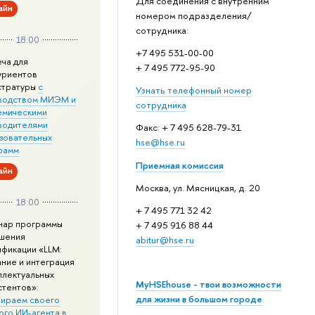
Для соединения с внутренним
айн
номером подразделения/
сотрудника:
18:00
+7 495 531-00-00
еча для
+ 7 495 772-95-90
уриентов
стратуры
с
Узнать телефонный номер
водством МИЭМ и
сотрудника
емическими
водителями
Факс: + 7 495 628-79-31
зовательных
hse@hse.ru
рамм
Приемная комиссия
айн
Москва, ул. Мясницкая, д. 20
18:00
+ 7 495 771 32 42
нар программы
+ 7 495 916 88 44
шения
abitur@hse.ru
ификации «LLM:
ание и интеграция
ллектуальных
MyHSEhouse - твои возможности
стентов»:
для жизни в большом городе
ираем своего
ого ИИ-агента в