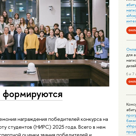
абит
маги
«Иск
инте
онл
Онла
для 
маги
диза
6 и 7 
онл
е формируются
Конс
абит
прог
емония награждения победителей конкурса на
бака
«Упр
ту студентов (НИРС) 2025 года. Всего в нем
прод
кспертной оценки звания победителей и