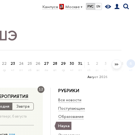
Кампус в
Москве
РУС
EN
ВШЭ
22
23
24
25
26
27
28
29
30
31
1
2
3
4
5
6
ср
чт
пт
сб
вс
пн
вт
ср
чт
пт
сб
вс
пн
вт
ср
чт
Август 2026
12
РУБРИКИ
ЕРОПРИЯТИЯ
Все новости
одня
Завтра
Поступающим
Образование
етверг, 6 августа
Наука
нсив
для
Экспертиза