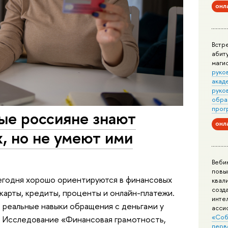
онл
Встр
абит
маги
руко
акад
руко
обра
прог
е россияне знают
онл
х, но не умеют ими
Веби
повы
егодня хорошо ориентируются в финансовых
квал
созд
 карты, кредиты, проценты и онлайн-платежи.
инте
 реальные навыки обращения с деньгами у
асси
«Соб
о. Исследование «Финансовая грамотность,
перв