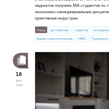
лауреатов получили 366 студентов по т
экономико‑менеджериальные дисциплин
креативные индустрии.
Наука
достижения
студенты
исследова
Вышка технологическая
НИРС
Приоритет
18
фев
2026