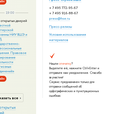
айн
+ 7 495 772-95-67
19:00
+ 7 495 916-88-67
press@hse.ru
 открытых дверей
естной
Пресс-релизы
стерской
раммы НИУ ВШЭ и
Условия использования
Д
материалов
ударственно-
ессиональные
шения. Правовое
лирование
ельности
Нашли
опечатку
?
гиозных
Выделите её, нажмите Ctrl+Enter и
динений»
отправьте нам уведомление. Спасибо
за участие!
айн
Сервис предназначен только для
отправки сообщений об
орфографических и пунктуационных
ошибках.
казать все
открытых
ей