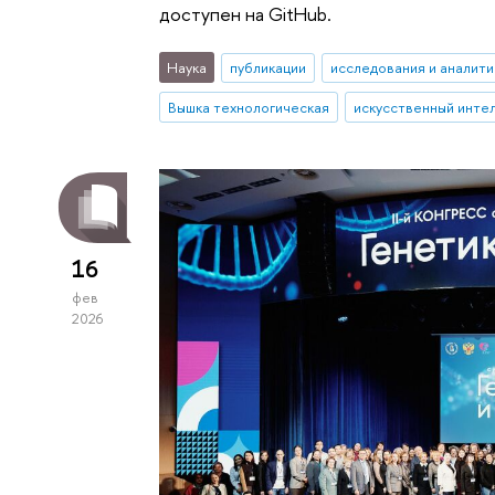
доступен на GitHub.
Наука
публикации
исследования и аналити
Вышка технологическая
искусственный инте
16
фев
2026