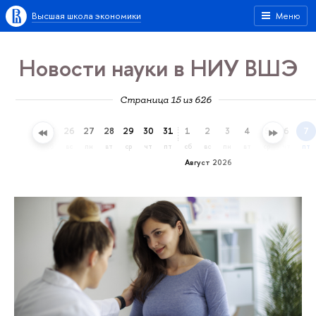
Высшая школа экономики
Меню
Новости науки в НИУ ВШЭ
Страница 15 из 626
23
24
25
26
27
28
29
30
31
1
2
3
4
5
6
7
чт
пт
сб
вс
пн
вт
ср
чт
пт
сб
вс
пн
вт
ср
чт
пт
Август 2026