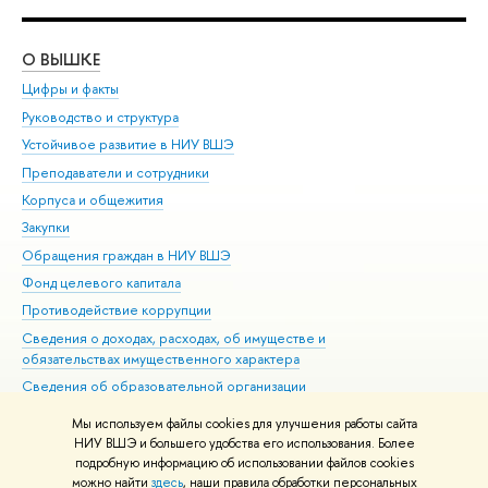
О ВЫШКЕ
ОБ
Цифры и факты
Ли
Руководство и структура
Дов
Устойчивое развитие в НИУ ВШЭ
Ол
Преподаватели и сотрудники
При
Корпуса и общежития
Вы
Закупки
При
Обращения граждан в НИУ ВШЭ
Ас
Фонд целевого капитала
До
Противодействие коррупции
Цен
Сведения о доходах, расходах, об имуществе и
Би
обязательствах имущественного характера
Об
Сведения об образовательной организации
Обр
Людям с ограниченными возможностями здоровья
Мы используем файлы cookies для улучшения работы сайта
Единая платежная страница
НИУ ВШЭ и большего удобства его использования. Более
подробную информацию об использовании файлов cookies
Работа в Вышке
можно найти
здесь
, наши правила обработки персональных