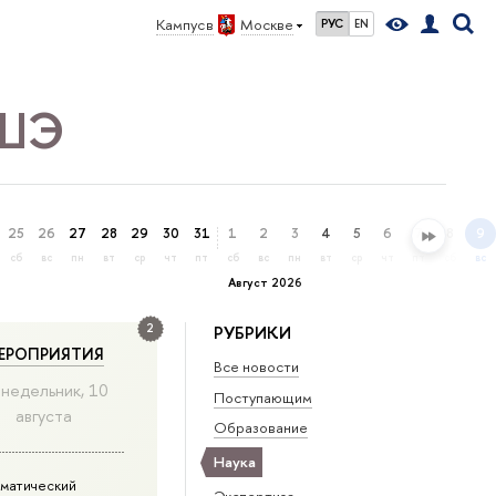
Кампус в
Москве
РУС
EN
ВШЭ
25
26
27
28
29
30
31
1
2
3
4
5
6
7
8
9
сб
вс
пн
вт
ср
чт
пт
сб
вс
пн
вт
ср
чт
пт
сб
вс
Август 2026
2
РУБРИКИ
ЕРОПРИЯТИЯ
Все новости
недельник, 10
Поступающим
августа
Образование
Наука
матический
Экспертиза