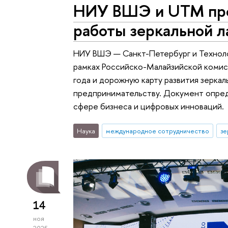
НИУ ВШЭ и UTM пре
работы зеркальной 
НИУ ВШЭ — Санкт-Петербург и Технол
рамках Российско-Малайзийской комисс
года и дорожную карту развития зерка
предпринимательству. Документ опред
сфере бизнеса и цифровых инноваций.
Наука
международное сотрудничество
зе
14
ноя