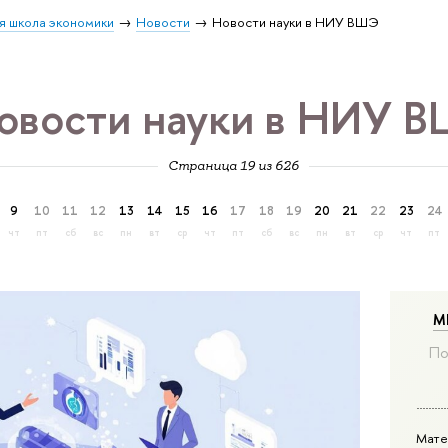
я школа экономики
Новости
Новости науки в НИУ ВШЭ
овости науки в НИУ 
Страница 19 из 626
9
10
11
12
13
14
15
16
17
18
19
20
21
22
23
24
чт
пт
сб
вс
пн
вт
ср
чт
пт
сб
вс
пн
вт
ср
чт
пт
М
По
Мате