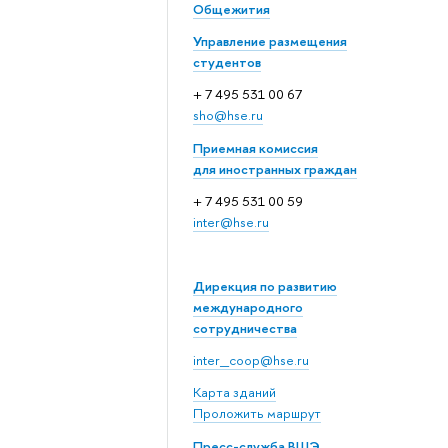
Общежития
Управление размещения
студентов
+ 7 495 531 00 67
sho@hse.ru
Приемная комиссия
для иностранных граждан
+ 7 495 531 00 59
inter@hse.ru
Дирекция по развитию
международного
сотрудничества
inter_coop@hse.ru
Карта зданий
Проложить маршрут
Пресс-служба ВШЭ