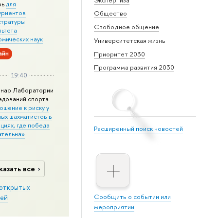
рь
для
уриентов
Общество
стратуры
Свободное общение
льтета
омических наук
Университетская жизнь
айн
Приоритет 2030
Программа развития 2030
19:40
нар Лаборатории
едований спорта
ошение к риску у
ных шахматистов в
циях, где победа
Расширенный поиск новостей
ательна»
казать все
открытых
Сообщить о событии или
ей
мероприятии