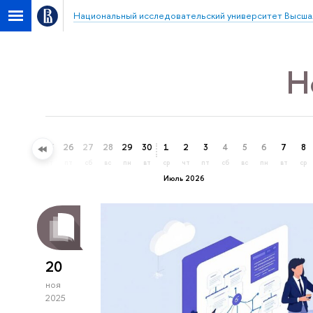
Национальный исследовательский университет Высша
Н
23
24
25
26
27
28
29
30
1
2
3
4
5
6
7
8
вт
ср
чт
пт
сб
вс
пн
вт
ср
чт
пт
сб
вс
пн
вт
ср
Июль 2026
20
ноя
2025