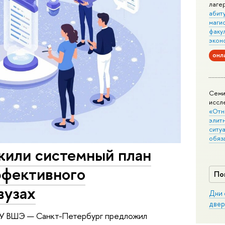
лаге
абит
маги
факу
экон
онл
Семи
иссл
«Отн
элит
ситуа
обяз
или системный план
ффективного
По
вузах
Дни 
двер
ИУ ВШЭ — Санкт-Петербург предложил