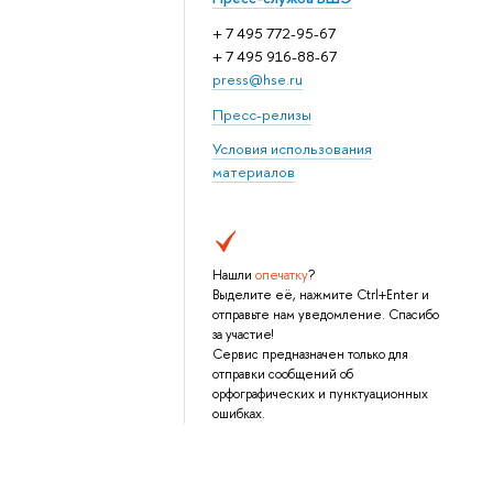
+ 7 495 772-95-67
+ 7 495 916-88-67
press@hse.ru
Пресс-релизы
Условия использования
материалов
Нашли
опечатку
?
Выделите её, нажмите Ctrl+Enter и
отправьте нам уведомление. Спасибо
за участие!
Сервис предназначен только для
отправки сообщений об
орфографических и пунктуационных
ошибках.