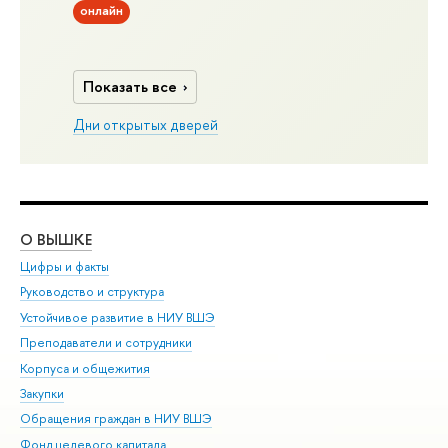
онлайн
Показать все
Дни открытых дверей
О ВЫШКЕ
ОБ
Цифры и факты
Ли
Руководство и структура
Дов
Устойчивое развитие в НИУ ВШЭ
Ол
Преподаватели и сотрудники
При
Корпуса и общежития
Вы
Закупки
При
Обращения граждан в НИУ ВШЭ
Ас
Фонд целевого капитала
До