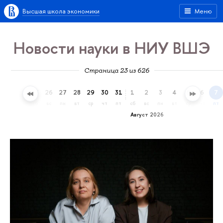
Высшая школа экономики
Меню
Новости науки в НИУ ВШЭ
Страница 23 из 626
23
24
25
26
27
28
29
30
31
1
2
3
4
5
6
7
чт
пт
сб
вс
пн
вт
ср
чт
пт
сб
вс
пн
вт
ср
чт
пт
Август 2026