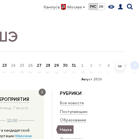
Кампус в
Москве
РУС
EN
ВШЭ
23
24
25
26
27
28
29
30
31
1
2
3
4
5
6
7
чт
пт
сб
вс
пн
вт
ср
чт
пт
сб
вс
пн
вт
ср
чт
пт
Август 2026
2
РУБРИКИ
ЕРОПРИЯТИЯ
Все новости
ятница, 7 августа
Поступающим
Образование
12:00
Наука
та кандидатской
ертации
Максима
Экспертиза