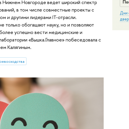
в Нижнем Новгороде ведет широкий спектр
По
ваний, в том числе совместные проекты с
Дни 
м и другими лидерами IT-отрасли.
двер
е только обогащают науку, но и позволяют
 более успешно вести медицинские и
лаборатории «Вышка.Главное» побеседовала с
ем Калягиным.
ревосходства