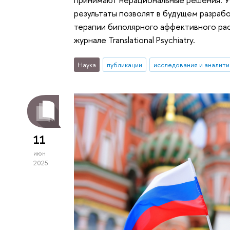
результаты позволят в будущем разраб
терапии биполярного аффективного рас
журнале Translational Psychiatry.
Наука
публикации
исследования и аналити
11
июн
2025