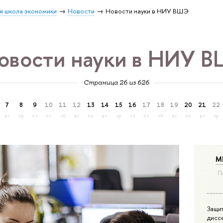
я школа экономики
Новости
Новости науки в НИУ ВШЭ
овости науки в НИУ 
Страница 26 из 626
7
8
9
10
11
12
13
14
15
16
17
18
19
20
21
22
вт
ср
чт
пт
сб
вс
пн
вт
ср
чт
пт
сб
вс
пн
вт
ср
М
П
Защи
дисс