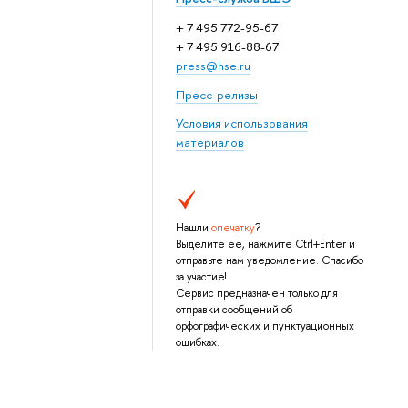
+ 7 495 772-95-67
+ 7 495 916-88-67
press@hse.ru
Пресс-релизы
Условия использования
материалов
Нашли
опечатку
?
Выделите её, нажмите Ctrl+Enter и
отправьте нам уведомление. Спасибо
за участие!
Сервис предназначен только для
отправки сообщений об
орфографических и пунктуационных
ошибках.