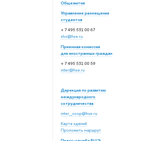
Общежития
Управление размещения
студентов
+ 7 495 531 00 67
sho@hse.ru
Приемная комиссия
для иностранных граждан
+ 7 495 531 00 59
inter@hse.ru
Дирекция по развитию
международного
сотрудничества
inter_coop@hse.ru
Карта зданий
Проложить маршрут
Пресс-служба ВШЭ