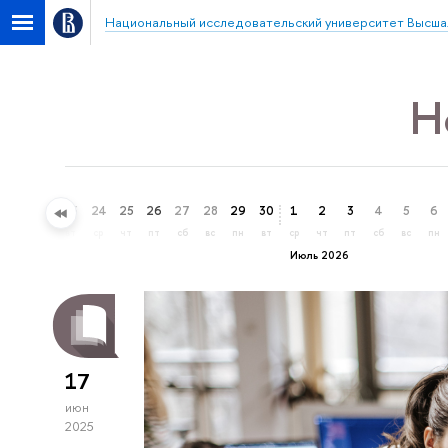
Национальный исследовательский университет Высша
Н
21
22
23
24
25
26
27
28
29
30
1
2
3
4
5
6
вс
пн
вт
ср
чт
пт
сб
вс
пн
вт
ср
чт
пт
сб
вс
пн
Июль 2026
17
июн
2025