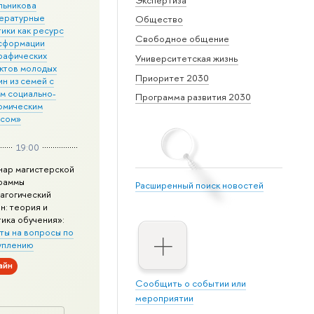
льникова
ературные
Общество
ики как ресурс
Свободное общение
сформации
рафических
Университетская жизнь
ктов молодых
Приоритет 2030
н из семей с
им социально-
Программа развития 2030
омическим
усом»
19:00
нар магистерской
раммы
Расширенный поиск новостей
агогический
н: теория и
тика обучения»:
ты на вопросы по
уплению
айн
Сообщить о событии или
мероприятии