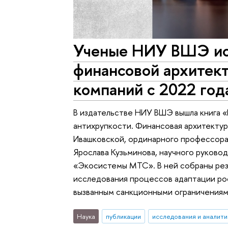
Ученые НИУ ВШЭ ис
финансовой архитек
компаний с 2022 год
В издательстве НИУ ВШЭ вышла книга «
антихрупкости. Финансовая архитекту
Ивашковской, ординарного профессора
Ярослава Кузьминова, научного руково
«Экосистемы МТС». В ней собраны рез
исследования процессов адаптации ро
вызванным санкционными ограничениями
Наука
публикации
исследования и аналити