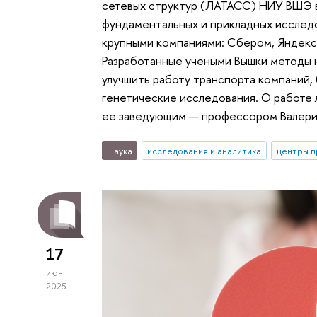
сетевых структур (ЛАТАСС) НИУ ВШЭ 
фундаментальных и прикладных исследо
крупными компаниями: Сбером, Яндексо
Разработанные учеными Вышки методы н
улучшить работу транспорта компаний,
генетические исследования. О работе 
ее заведующим — профессором Валери
Наука
исследования и аналитика
центры п
17
июн
2025