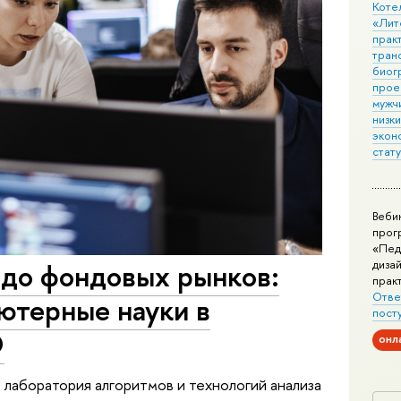
Коте
«Лит
практ
тран
биог
прое
мужчи
низк
экон
стат
Веби
прог
«Пед
дизай
 до фондовых рынков:
прак
Отве
ютерные науки в
пост
Э
онл
лаборатория алгоритмов и технологий анализа