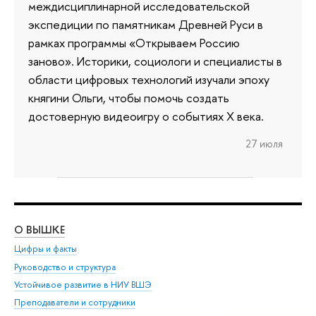
междисциплинарной исследовательской
экспедиции по памятникам Древней Руси в
рамках программы «Открываем Россию
заново». Историки, социологи и специалисты в
области цифровых технологий изучали эпоху
княгини Ольги, чтобы помочь создать
достоверную видеоигру о событиях X века.
27 июля
О ВЫШКЕ
ОБ
Цифры и факты
Ли
Руководство и структура
Дов
Устойчивое развитие в НИУ ВШЭ
Ол
Преподаватели и сотрудники
При