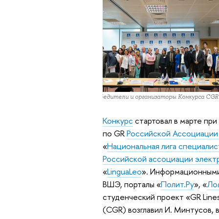
Победители и организаторы Конкурса CGR
Конкурс
стартовал в марте пр
по GR
Российской Ассоциации
«
Национальная лига специалист
Российской ассоциации элект
«
LinguaLeo
». Информационными
ВШЭ, порталы «
Полит.Ру
», «
Ло
студенческий проект «GR Lines
(CGR) возглавил И. Минтусов,