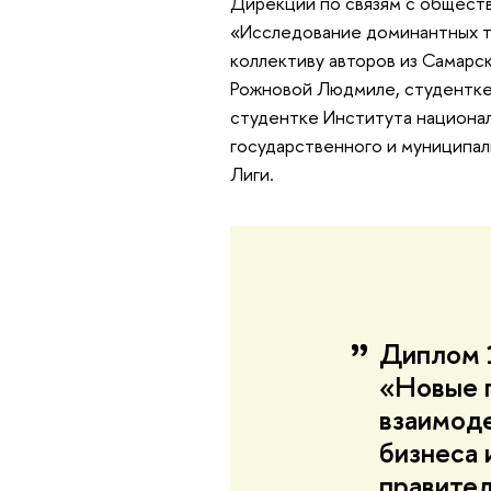
Дирекции по связям с общест
«Исследование доминантных те
коллективу авторов из Самарс
Рожновой Людмиле, студентке
студентке Института национал
государственного и муниципаль
Лиги.
Диплом 1
«Новые 
взаимоде
бизнеса
правите