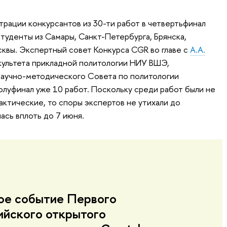
трации конкурсантов из 30-ти работ в четвертьфинал
студенты из Самары, Санкт-Петербурга, Брянска,
квы. Экспертный совет Конкурса CGR во главе с
А.А.
культета прикладной политологии НИУ ВШЭ,
аучно-методического Совета по политологии
олуфинал уже 10 работ. Поскольку среди работ были не
актические, то споры экспертов не утихали до
ась вплоть до 7 июня.
ое событие Первого
ийского открытого