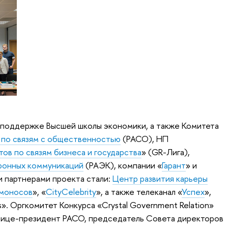
и поддержке Высшей школы экономики, а также Комитета
 по связям с общественностью
(РАСО), НП
ов по связям бизнеса и государства
» (GR-Лига),
ронных коммуникаций
(РАЭК), компании «
Гарант
» и
 партнерами проекта стали:
Центр развития карьеры
моносов
», «
CityCelebrity
», а также телеканал «
Успех
»,
». Оргкомитет Конкурса «Crystal Government Relation»
 вице-президент РАСО, председатель Совета директоров