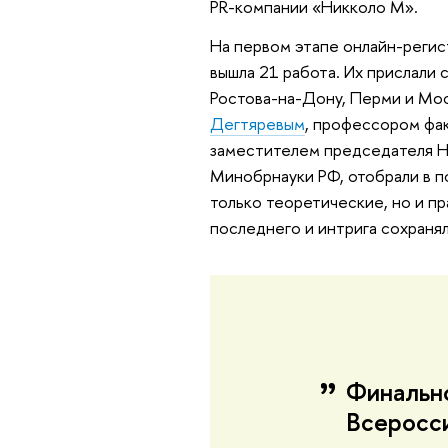
PR-компании «Никколо М».
На первом этапе онлайн-регис
вышла 21 работа. Их прислали 
Ростова-на-Дону, Перми и Мос
Дегтяревым
, профессором фа
заместителем председателя Н
Минобрнауки РФ, отобрали в п
только теоретические, но и пр
последнего и интрига сохранял
Финальн
Всеросс