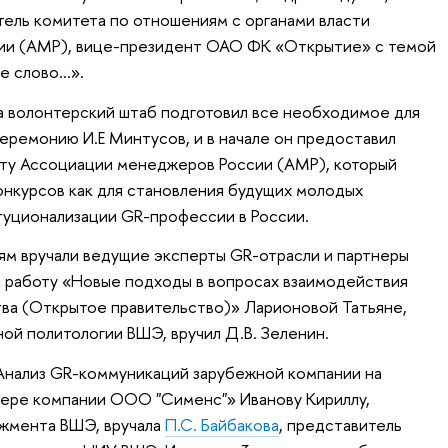
ель комитета по отношениям с органами власти
ии (АМР), вице-президент ОАО ФК «Открытие» с темой
е слово…».
а волонтерский штаб подготовил все необходимое для
еремонию И.Е Минтусов, и в начале он предоставил
нту Ассоциации менеджеров России (АМР), который
нкурсов как для становления будущих молодых
итуционализации GR-профессии в России.
ям вручали ведущие эксперты GR-отрасли и партнеры
а работу «Новые подходы в вопросах взаимодействия
тва (Открытое правительство)» Ларионовой Татьяне,
ой политологии ВШЭ, вручил Д.В. Зеленин.
Анализ GR-коммуникаций зарубежной компании на
мере компании ООО "Сименс"» Иванову Кириллу,
жмента ВШЭ, вручала
П.С. Байбакова
, представитель