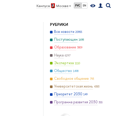
Кампус в
Москве
РУС
EN
РУБРИКИ
Все новости
20955
Поступающим
1698
Образование
3809
Наука
6297
Экспертиза
1110
Общество
1498
Свободное общение
793
Университетская жизнь
4383
Приоритет 2030
149
Программа развития 2030
355