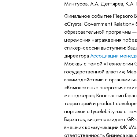
Минтусов, А.А. Дегтярев, К.А. Г
Финальное событие Первого В
«Crystal Government Relation»
образовательной программы — 
церемония награждения победи
спикер-сессии выступили: Вад
директора
Ассоциации менед
Москвы с темой «Технологии G
государственной власти»; Мар
взаимодействию с органами вл
«Комплексные энергетические
менеджера»; Константин Гаран
территорий и product develop
порталов citycelebrity.ru» с
Бархатов, вице-президент GR-
внешних коммуникаций ФК «Ур
ответственность бизнеса как о