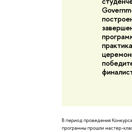
студенче
Governme
построен
заверше
програм
практика
церемон
победите
финалист
В период проведения Конкурс
программы прошли мастер-класс