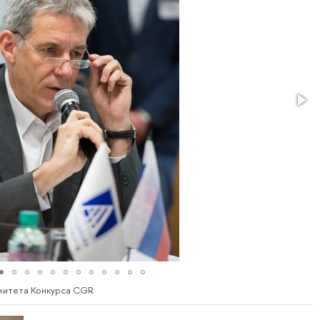
митета Конкурса CGR