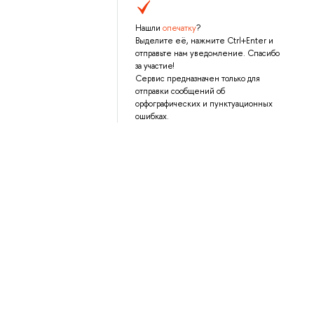
Нашли
опечатку
?
Выделите её, нажмите Ctrl+Enter и
отправьте нам уведомление. Спасибо
за участие!
Сервис предназначен только для
отправки сообщений об
орфографических и пунктуационных
ошибках.