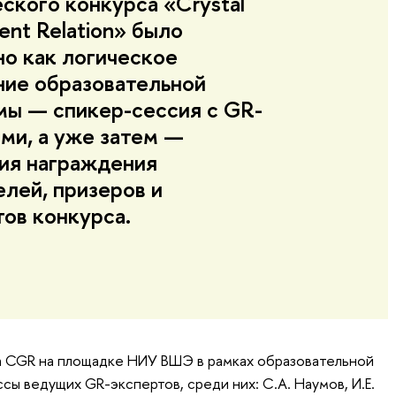
ского конкурса «Crystal
nt Relation» было
о как логическое
ние образовательной
мы — спикер-сессия с GR-
ми, а уже затем —
ия награждения
лей, призеров и
ов конкурса.
а CGR на площадке НИУ ВШЭ в рамках образовательной
ы ведущих GR-экспертов, среди них: С.А. Наумов, И.Е.