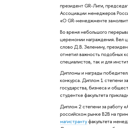
президент GR-Лиги, председат
Ассоциации менеджеров Росс
«О GR-менеджменте замолвит
Во время небольшого перерыв
церемонии награждения. Вел ц
слово Д.В. Зеленину, президе
отметил важность подобных ко
специалистов, так и для инст
Дипломы и награды победител
конкурса. Диплом 1 степени з
государства, бизнеса и общес
студентке факультета прикладн
Диплом 2 степени за работу «
российском рынке В2В на при
магистранту
факультета менед