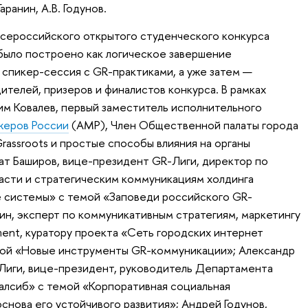
аранин, А.В. Годунов.
сероссийского открытого студенческого конкурса
 было построено как логическое завершение
спикер-сессия с GR-практиками, а уже затем —
телей, призеров и финалистов конкурса. В рамках
им Ковалев, первый заместитель исполнительного
жеров России
(АМР), Член Общественной палаты города
rassroots и простые способы влияния на органы
ат Баширов, вице-президент GR-Лиги, директор по
асти и стратегическим коммуникациям холдинга
 системы» с темой «Заповеди российского GR-
ин, эксперт по коммуникативным стратегиям, маркетингу
ment, куратору проекта «Сеть городских интернет
 темой «Новые инструменты GR-коммуникации»; Александр
Лиги, вице-президент, руководитель Департамента
алсиб» с темой «Корпоративная социальная
снова его устойчивого развития»; Андрей Годунов,