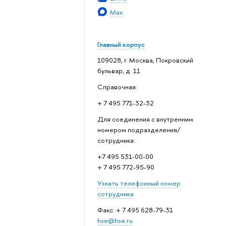
Max
Главный корпус
109028, г. Москва, Покровский
бульвар, д. 11
Справочная:
+ 7 495 771-32-32
Для соединения с внутренним
номером подразделения/
сотрудника:
+7 495 531-00-00
+ 7 495 772-95-90
Узнать телефонный номер
сотрудника
Факс: + 7 495 628-79-31
hse@hse.ru