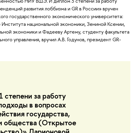
венностью НИУ ВШЭ. И диплом 3 степени за работу
нденций развития лоббизма и GR в России» вручен
кого государственного экономического университета:
 Института национальной экономики, Зениной Ксении,
ьной экономики и Фадееву Артему, студенту факультета
ного управления, вручил А.В. Годунов, президент GR-
 степени за работу
подходы в вопросах
йствия государства,
 и общества (Открытое
льство)» Ларионовой