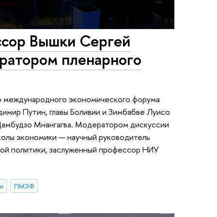
сор Вышки Сергей
ератором пленарного
го международного экономического форума
димир Путин, главы Боливии и Зимбабве Луисо
Дамбудзо Мнангагва. Модератором дискуссии
колы экономики — научный руководитель
вой политики, заслуженный профессор НИУ
и
ПМЭФ