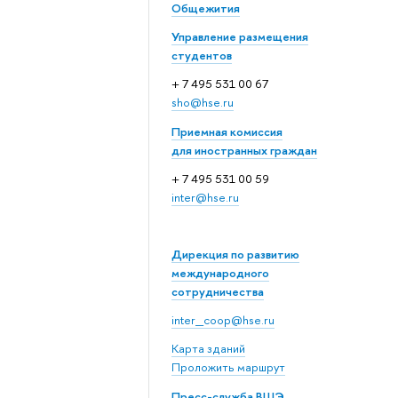
Общежития
Управление размещения
студентов
+ 7 495 531 00 67
sho@hse.ru
Приемная комиссия
для иностранных граждан
+ 7 495 531 00 59
inter@hse.ru
Дирекция по развитию
международного
сотрудничества
inter_coop@hse.ru
Карта зданий
Проложить маршрут
Пресс-служба ВШЭ