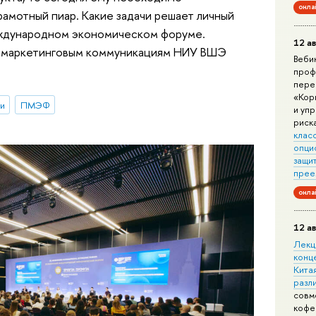
онла
рамотный пиар. Какие задачи решает личный
еждународном экономическом форуме.
12 ав
 маркетинговым коммуникациям НИУ ВШЭ
Веби
проф
пере
«Кор
и
ПМЭФ
и уп
риск
клас
опци
защит
прее
онла
12 ав
Лекц
конц
Китая
разл
совм
кофе