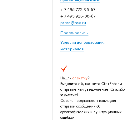
+ 7 495 772-95-67
+ 7 495 916-88-67
press@hse.ru
Пресс-релизы
Условия использования
материалов
Нашли
опечатку
?
Выделите её, нажмите Ctrl+Enter и
отправьте нам уведомление. Спасибо
за участие!
Сервис предназначен только для
отправки сообщений об
орфографических и пунктуационных
ошибках.