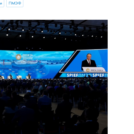
и
ПМЭФ