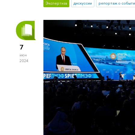
Экспертиза
дискуссии
репортаж о событи
7
июн
2024