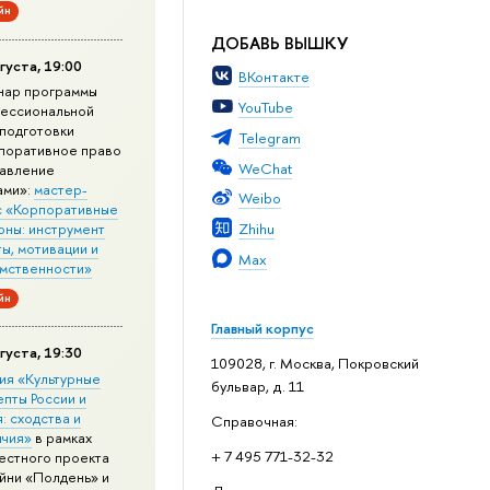
йн
ДОБАВЬ ВЫШКУ
густа, 19:00
ВКонтакте
нар программы
YouTube
ессиональной
подготовки
Telegram
поративное право
WeChat
равление
ами»:
мастер-
Weibo
с «Корпоративные
Zhihu
оны: инструмент
ы, мотивации и
Max
мственности»
йн
Главный корпус
густа, 19:30
109028, г. Москва, Покровский
ия «Культурные
бульвар, д. 11
епты России и
: сходства и
Справочная:
ичия»
в рамках
+ 7 495 771-32-32
естного проекта
йни «Полдень» и