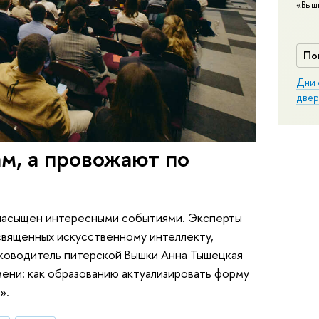
«Выш
По
Дни 
двер
м, а провожают по
насыщен интересными событиями. Эксперты
священных искусственному интеллекту,
уководитель питерской Вышки Анна Тышецкая
ени: как образованию актуализировать форму
».