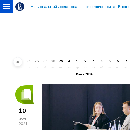
Национальный исследовательский университет Высша
22
23
24
25
26
27
28
29
30
1
2
3
4
5
6
7
пн
вт
ср
чт
пт
сб
вс
пн
вт
ср
чт
пт
сб
вс
пн
вт
Июль 2026
10
июн
2024