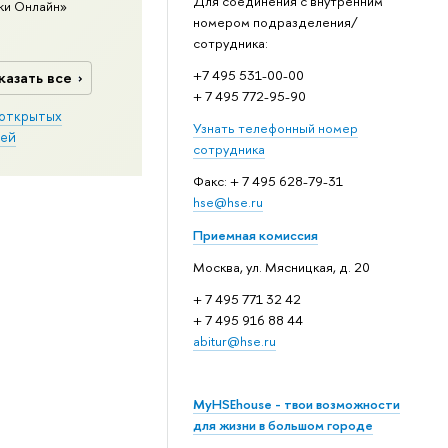
Для соединения с внутренним
ки Онлайн»
номером подразделения/
сотрудника:
+7 495 531-00-00
казать все
+ 7 495 772-95-90
открытых
Узнать телефонный номер
ей
сотрудника
Факс: + 7 495 628-79-31
hse@hse.ru
Приемная комиссия
Москва, ул. Мясницкая, д. 20
+ 7 495 771 32 42
+ 7 495 916 88 44
abitur@hse.ru
MyHSEhouse - твои возможности
для жизни в большом городе