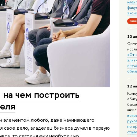
маги
факу
экон
онла
10 ав
Семи
иссл
«Отн
элит
ситуа
обяз
12 ав
 на чем построить
Конс
абит
еля
бака
школ
встр
м элементом любого, даже начинающего
руко
по о
я свое дело, владелец бизнеса думал в первую
студ
укта, то сегодня ему необходимо