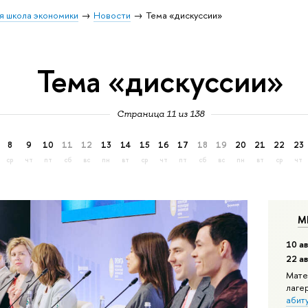
я школа экономики
Новости
Тема «дискуссии»
Тема «дискуссии»
Страница 11 из 138
8
9
10
11
12
13
14
15
16
17
18
19
20
21
22
23
ср
чт
пт
сб
вс
пн
вт
ср
чт
пт
сб
вс
пн
вт
ср
чт
М
10 ав
22 а
Мате
лаге
абит