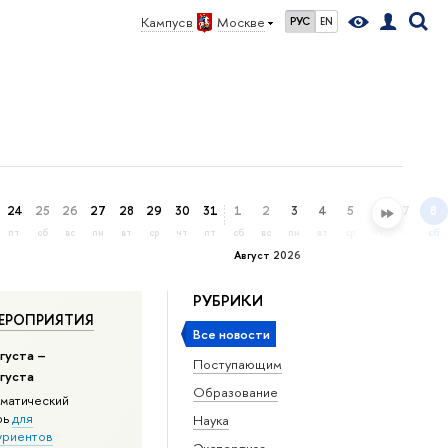
Кампус в
Москве
РУС
EN
24
25
26
27
28
29
30
31
1
2
3
4
5
6
7
8
пт
сб
вс
пн
вт
ср
чт
пт
сб
вс
пн
вт
ср
чт
пт
сб
Август 2026
РУБРИКИ
ЕРОПРИЯТИЯ
Все новости
густа –
Поступающим
вгуста
Образование
матический
рь
для
Наука
уриентов
Экспертиза