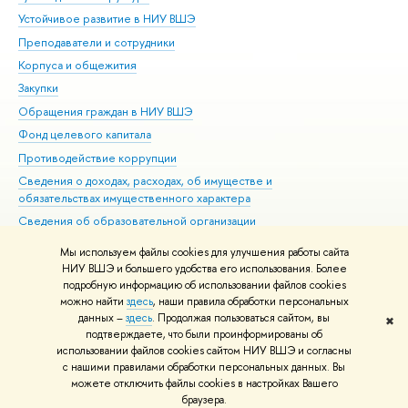
Устойчивое развитие в НИУ ВШЭ
Ол
Преподаватели и сотрудники
При
Корпуса и общежития
Вы
Закупки
При
Обращения граждан в НИУ ВШЭ
Ас
Фонд целевого капитала
До
Противодействие коррупции
Цен
Сведения о доходах, расходах, об имуществе и
Би
обязательствах имущественного характера
Об
Сведения об образовательной организации
Обр
Людям с ограниченными возможностями здоровья
Мы используем файлы cookies для улучшения работы сайта
Единая платежная страница
НИУ ВШЭ и большего удобства его использования. Более
подробную информацию об использовании файлов cookies
Работа в Вышке
можно найти
здесь
, наши правила обработки персональных
данных –
здесь
. Продолжая пользоваться сайтом, вы
✖
Редактору
подтверждаете, что были проинформированы об
© НИУ ВШЭ 1993–2026
Адреса и контакты
Условия использования
использовании файлов cookies сайтом НИУ ВШЭ и согласны
с нашими правилами обработки персональных данных. Вы
материалов
Политика конфиденциальности
Карта сайта
можете отключить файлы cookies в настройках Вашего
Шрифты HSE Sans и HSE Slab разработаны в
Школе дизайна НИУ ВШЭ
браузера.