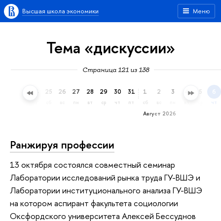
Высшая школа экономики
Меню
Тема «дискуссии»
Страница 121 из 138
22
23
24
25
26
27
28
29
30
31
1
2
3
4
5
6
ср
чт
пт
сб
вс
пн
вт
ср
чт
пт
сб
вс
пн
вт
ср
чт
Август 2026
Ранжируя профессии
13 октября состоялся совместный семинар
Лаборатории исследований рынка труда ГУ-ВШЭ и
Лаборатории институционального анализа ГУ-ВШЭ
на котором аспирант факультета социологии
Оксфордского университета Алексей Бессуднов